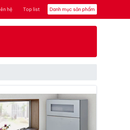
iên hệ
Top list
Danh mục sản phẩm