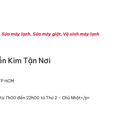
,
Sửa máy lạnh
,
Sửa máy giặt
,
Vệ sinh máy lạnh
ễn Kim Tận Nơi
 TP HCM
từ 7h00 đến 22h00 từ Thứ 2 - Chủ Nhật</p>