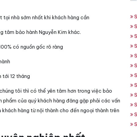
S
t tại nhà sớm nhất khi khách hàng cần
S
rung tâm bảo hành Nguyễn Kim khác.
S
S
 100% có nguồn gốc rõ ràng
S
 hành
S
S
 tới 12 tháng
S
chúng tôi thì có thể yên tâm hơn trong việc bảo
S
sản phẩm của quý khách hàng đăng gặp phải các vấn
S
ụ khách hàng từ nội thành cho đến ngoại thành trên
S
S