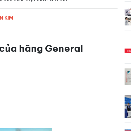
N KIM
 của hãng General