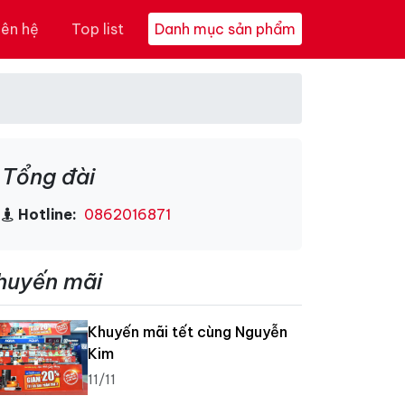
iên hệ
Top list
Danh mục sản phẩm
Tổng đài
Hotline:
0862016871
huyến mãi
Khuyến mãi tết cùng Nguyễn
Kim
11/11