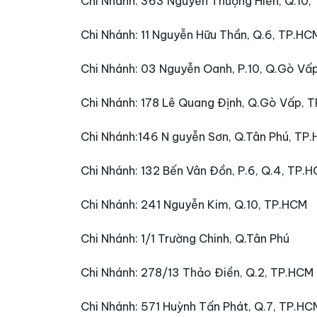
Chi Nhánh: 363 Nguyễn Thượng Hiền, Q.10
Chi Nhánh: 11 Nguyễn Hữu Thần, Q.6, TP.H
Chi Nhánh: 03 Nguyễn Oanh, P.10, Q.Gò V
Chi Nhánh: 178 Lê Quang Định, Q.Gò Vấp,
Chi Nhánh:146 N guyễn Sơn, Q.Tân Phú, TP
Chi Nhánh: 132 Bến Vân Đồn, P.6, Q.4, TP.
Chi Nhánh: 241 Nguyễn Kim, Q.10, TP.HCM
Chi Nhánh: 1/1 Trường Chinh, Q.Tân Phú
Chi Nhánh: 278/13 Thảo Điền, Q.2, TP.HCM
Chi Nhánh: 571 Huỳnh Tấn Phát, Q.7, TP.H