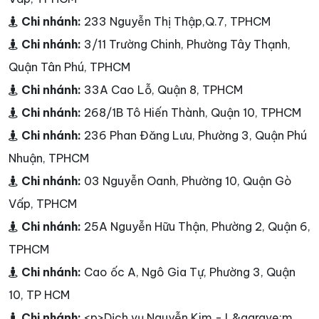
Chi nhánh:
233 Nguyễn Thị Thập,Q.7, TPHCM
Chi nhánh:
3/11 Trường Chinh, Phường Tây Thạnh,
Quận Tân Phú, TPHCM
Chi nhánh:
33A Cao Lỗ, Quận 8, TPHCM
Chi nhánh:
268/1B Tô Hiến Thành, Quận 10, TPHCM
Chi nhánh:
236 Phan Đăng Lưu, Phường 3, Quận Phú
Nhuận, TPHCM
Chi nhánh:
03 Nguyễn Oanh, Phường 10, Quận Gò
Vấp, TPHCM
Chi nhánh:
25A Nguyễn Hữu Thận, Phường 2, Quận 6,
TPHCM
Chi nhánh:
Cao ốc A, Ngô Gia Tự, Phường 3, Quận
10, TP HCM
Chi nhánh:
<p>Dịch vụ Nguyễn Kim - L&agrave;m