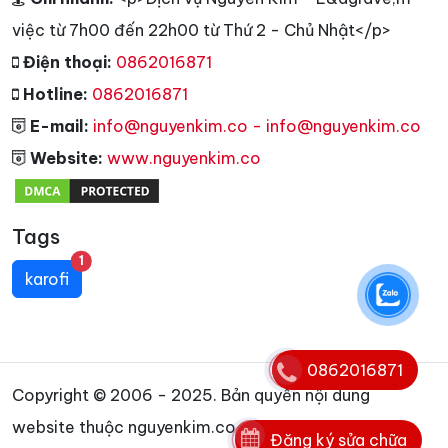
việc từ 7h00 đến 22h00 từ Thứ 2 - Chủ Nhật</p>
Điện thoại:
0862016871
Hotline:
0862016871
E-mail:
info@nguyenkim.co - info@nguyenkim.co
Website:
www.nguyenkim.co
Tags
unread messages
1
karofi
0862016871
Copyright © 2006 - 2025. Bản quyền nội dung
website thuộc nguyenkim.co
Đăng ký sửa chữa