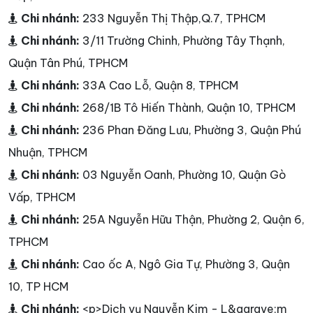
Chi nhánh:
233 Nguyễn Thị Thập,Q.7, TPHCM
Chi nhánh:
3/11 Trường Chinh, Phường Tây Thạnh,
Quận Tân Phú, TPHCM
Chi nhánh:
33A Cao Lỗ, Quận 8, TPHCM
Chi nhánh:
268/1B Tô Hiến Thành, Quận 10, TPHCM
Chi nhánh:
236 Phan Đăng Lưu, Phường 3, Quận Phú
Nhuận, TPHCM
Chi nhánh:
03 Nguyễn Oanh, Phường 10, Quận Gò
Vấp, TPHCM
Chi nhánh:
25A Nguyễn Hữu Thận, Phường 2, Quận 6,
TPHCM
Chi nhánh:
Cao ốc A, Ngô Gia Tự, Phường 3, Quận
10, TP HCM
Chi nhánh:
<p>Dịch vụ Nguyễn Kim - L&agrave;m