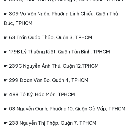
☛ 309 Võ Văn Ngân, Phường Linh Chiểu, Quận Thủ
Đức, TPHCM
☛ 68 Trần Quốc Thảo, Quận 3, TPHCM
☛ 179B Lý Thường Kiệt, Quận Tân Bình, TPHCM
☛ 239C Nguyễn Ảnh Thủ, Quận 12,TPHCM
☛ 299 Đoàn Văn Bơ, Quận 4, TPHCM
☛ 488 Tô Ký, Hóc Môn, TPHCM
☛ 03 Nguyễn Oanh, Phường 10, Quận Gò Vấp, TPHCM
☛ 233 Nguyễn Thị Thập, Quận 7, TPHCM