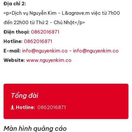
Địa chỉ 2:
<p>Dịch vụ Nguyễn Kim - L&agrave;m việc từ 7h00
đến 22h00 từ Thứ 2 - Chủ Nhật</p>
Điện thoại:
0862016871
Hotline:
0862016871
E-mail:
info@nguyenkim.co - info@nguyenkim.co
Website:
www.nguyenkim.co
Tổng đài
Hotline:
0862016871
Màn hình quảng cáo