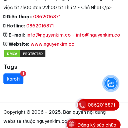
việc từ 7h00 đến 22h00 từ Thứ 2 - Chủ Nhật</p>
Điện thoại:
0862016871
Hotline:
0862016871
E-mail:
info@nguyenkim.co - info@nguyenkim.co
Website:
www.nguyenkim.co
Tags
unread messages
1
karofi
0862016871
Copyright © 2006 - 2025. Bản quyền nội dung
website thuộc nguyenkim.co
Đăng ký sửa chữa