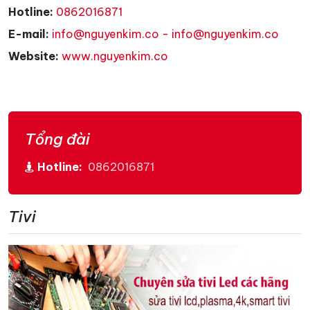
Hotline:
0862016871
E-mail:
info@nguyenkim.co - info@nguyenkim.co
Website:
www.nguyenkim.co
Tổng đài
Hotline:
0862016871
Tivi