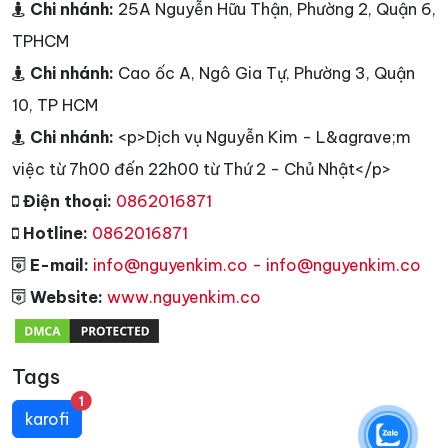
Chi nhánh:
25A Nguyễn Hữu Thận, Phường 2, Quận 6,
TPHCM
Chi nhánh:
Cao ốc A, Ngô Gia Tự, Phường 3, Quận
10, TP HCM
Chi nhánh:
<p>Dịch vụ Nguyễn Kim - L&agrave;m
việc từ 7h00 đến 22h00 từ Thứ 2 - Chủ Nhật</p>
Điện thoại:
0862016871
Hotline:
0862016871
E-mail:
info@nguyenkim.co - info@nguyenkim.co
Website:
www.nguyenkim.co
Tags
unread messages
1
karofi