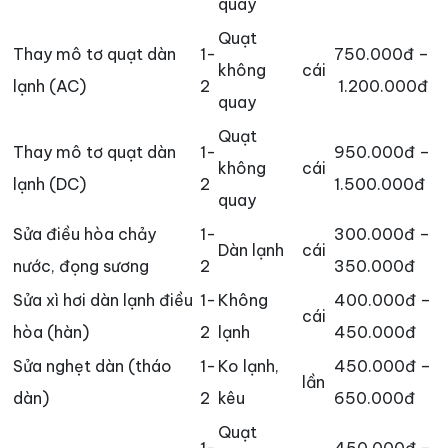
quay
Quạt
Thay mô tơ quạt dàn
1-
750.000đ –
không
cái
lạnh (AC)
2
1.200.000đ
quay
Quạt
Thay mô tơ quạt dàn
1-
950.000đ –
không
cái
lạnh (DC)
2
1.500.000đ
quay
Sửa điều hòa chảy
1-
300.000đ –
Dàn lạnh
cái
nước, đọng sương
2
350.000đ
Sửa xì hơi dàn lạnh điều
1-
Không
400.000đ –
cái
hòa (hàn)
2
lạnh
450.000đ
Sửa nghẹt dàn (tháo
1-
Ko lạnh,
450.000đ –
lần
dàn)
2
kêu
650.000đ
Quạt
1-
450.000đ –