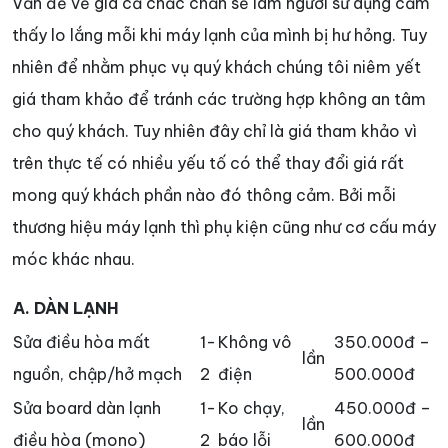
Vấn đề về giá cả chắc chắn sẽ làm người sử dụng cảm
thấy lo lắng mỗi khi máy lạnh của mình bị hư hỏng. Tuy
nhiên để nhằm phục vụ quý khách chúng tôi niêm yết
giá tham khảo để tránh các trường hợp không an tâm
cho quý khách. Tuy nhiên đây chỉ là giá tham khảo vì
trên thực tế có nhiều yếu tố có thể thay đổi giá rất
mong quý khách phần nào đó thông cảm. Bởi mỗi
thương hiệu máy lạnh thì phụ kiện cũng như cơ cấu máy
móc khác nhau.
A. DÀN LẠNH
Sửa điều hòa mất
1-
Không vô
350.000đ –
lần
nguồn, chập/hở mạch
2
điện
500.000đ
Sửa board dàn lạnh
1-
Ko chạy,
450.000đ –
lần
điều hòa (mono)
2
báo lỗi
600.000đ