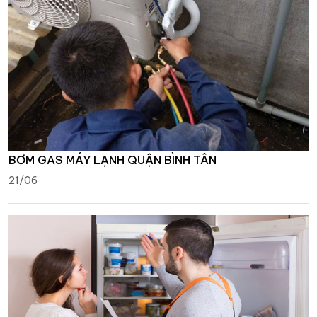
BƠM GAS MÁY LẠNH QUẬN BÌNH TÂN
21/06