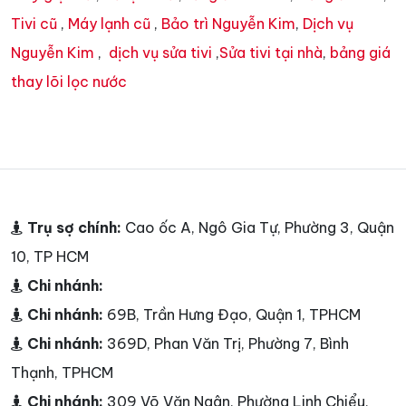
Tivi cũ
,
Máy lạnh cũ
,
Bảo trì Nguyễn Kim
,
Dịch vụ
Nguyễn Kim
,
dịch vụ sửa tivi
,
Sửa tivi tại nhà
,
bảng giá
thay lõi lọc nước
Trụ sợ chính:
Cao ốc A, Ngô Gia Tự, Phường 3, Quận
10, TP HCM
Chi nhánh:
Chi nhánh:
69B, Trần Hưng Đạo, Quận 1, TPHCM
Chi nhánh:
369D, Phan Văn Trị, Phường 7, Bình
Thạnh, TPHCM
Chi nhánh:
309 Võ Văn Ngân, Phường Linh Chiểu,