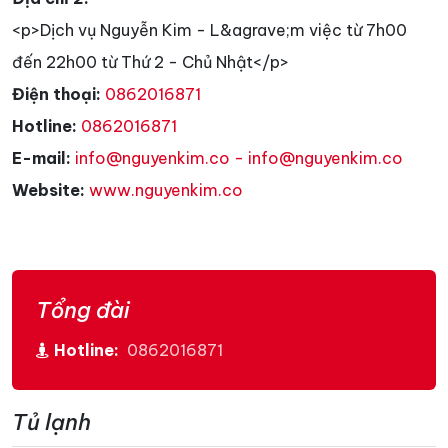
<p>Dịch vụ Nguyễn Kim - L&agrave;m việc từ 7h00
đến 22h00 từ Thứ 2 - Chủ Nhật</p>
Điện thoại:
0862016871
Hotline:
0862016871
E-mail:
info@nguyenkim.co - info@nguyenkim.co
Website:
www.nguyenkim.co
Tổng đài
Hotline:
0862016871
Tủ lạnh