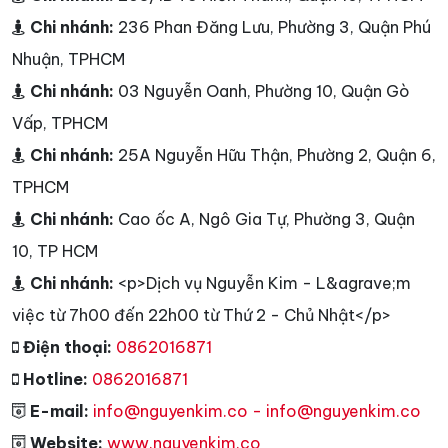
Chi nhánh:
236 Phan Đăng Lưu, Phường 3, Quận Phú
Nhuận, TPHCM
Chi nhánh:
03 Nguyễn Oanh, Phường 10, Quận Gò
Vấp, TPHCM
Chi nhánh:
25A Nguyễn Hữu Thận, Phường 2, Quận 6,
TPHCM
Chi nhánh:
Cao ốc A, Ngô Gia Tự, Phường 3, Quận
10, TP HCM
Chi nhánh:
<p>Dịch vụ Nguyễn Kim - L&agrave;m
việc từ 7h00 đến 22h00 từ Thứ 2 - Chủ Nhật</p>
Điện thoại:
0862016871
Hotline:
0862016871
E-mail:
info@nguyenkim.co - info@nguyenkim.co
Website:
www.nguyenkim.co