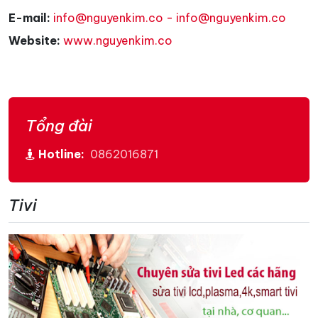
E-mail:
info@nguyenkim.co - info@nguyenkim.co
Website:
www.nguyenkim.co
Tổng đài
Hotline:
0862016871
Tivi