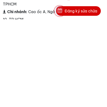
TPHCM
Đăng ký sửa chữa
Chi nhánh:
Cao ốc A, Ngô Gia Tự, Phường 3, Quận
10, TP HCM
Chi nhánh:
<p>Dịch vụ Nguyễn Kim - L&agrave;m
việc từ 7h00 đến 22h00 từ Thứ 2 - Chủ Nhật</p>
Điện thoại:
0862016871
Hotline:
0862016871
E-mail:
info@nguyenkim.co - info@nguyenkim.co
Website:
www.nguyenkim.co
Tags
unread messages
1
karofi