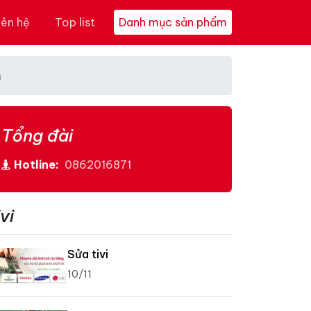
iên hệ
Top list
Danh mục sản phẩm
m
Tổng đài
Hotline:
0862016871
vi
Sửa tivi
10/11