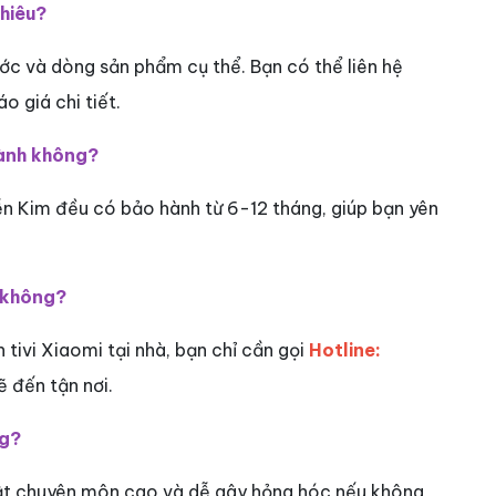
nhiêu?
ớc và dòng sản phẩm cụ thể. Bạn có thể liên hệ
o giá chi tiết.
hành không?
n Kim đều có bảo hành từ 6-12 tháng, giúp bạn yên
à không?
 tivi Xiaomi tại nhà, bạn chỉ cần gọi
Hotline:
ẽ đến tận nơi.
ng?
huật chuyên môn cao và dễ gây hỏng hóc nếu không