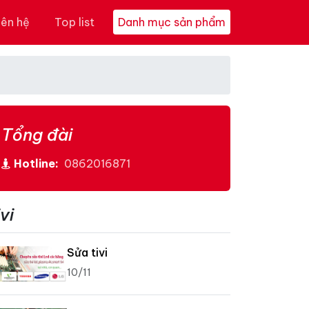
iên hệ
Top list
Danh mục sản phẩm
m
Tổng đài
Hotline:
0862016871
vi
Sửa tivi
10/11