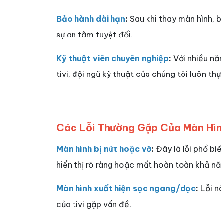
Bảo hành dài hạn
:
Sau khi thay màn hình, 
sự an tâm tuyệt đối.
Kỹ thuật viên chuyên nghiệp
:
Với nhiều nă
tivi, đội ngũ kỹ thuật của chúng tôi luôn t
Các Lỗi Thường Gặp Của Màn Hình
Màn hình bị nứt hoặc vỡ
:
Đây là lỗi phổ bi
hiển thị rõ ràng hoặc mất hoàn toàn khả năn
Màn hình xuất hiện sọc ngang/dọc
:
Lỗi n
của tivi gặp vấn đề.