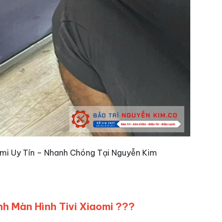
omi Uy Tín – Nhanh Chóng Tại Nguyễn Kim
h Màn Hình Tivi Xiaomi ???