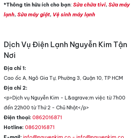
*Thông tin hữu ích cho bạn
:
Sửa chữa tivi
,
Sửa máy
lạnh
,
Sửa máy giặt
,
Vệ sinh máy lạnh
Dịch Vụ Điện Lạnh Nguyễn Kim Tận
Nơi
Địa chỉ 1:
Cao ốc A, Ngô Gia Tự, Phường 3, Quận 10, TP HCM
Địa chỉ 2:
<p>Dịch vụ Nguyễn Kim - L&agrave;m việc từ 7h00
đến 22h00 từ Thứ 2 - Chủ Nhật</p>
Điện thoại:
0862016871
Hotline:
0862016871
E-mail:
info@nguyenkim.co - info@nguyenkim.co