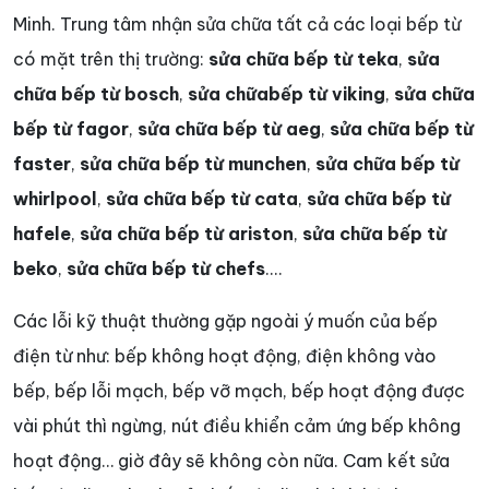
Minh. Trung tâm nhận sửa chữa tất cả các loại bếp từ
có mặt trên thị trường:
sửa chữa bếp từ teka
,
sửa
chữa bếp từ bosch
,
sửa chữa
bếp từ viking
,
sửa chữa
bếp từ fagor
,
sửa chữa bếp từ aeg
,
sửa chữa bếp từ
faster
,
sửa chữa bếp từ munchen
,
sửa chữa bếp từ
whirlpool
,
sửa chữa bếp từ cata
,
sửa chữa bếp từ
hafele
,
sửa chữa bếp từ ariston
,
sửa chữa bếp từ
beko
,
sửa chữa bếp từ chefs
....
Các lỗi kỹ thuật thường gặp ngoài ý muốn của bếp
điện từ như: bếp không hoạt động, điện không vào
bếp, bếp lỗi mạch, bếp vỡ mạch, bếp hoạt động được
vài phút thì ngừng, nút điều khiển cảm ứng bếp không
hoạt động… giờ đây sẽ không còn nữa. Cam kết sửa