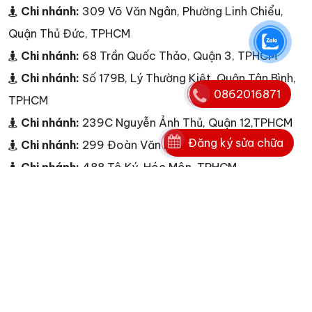
Chi nhánh:
309 Võ Văn Ngân, Phường Linh Chiểu,
Quận Thủ Đức, TPHCM
Chi nhánh:
68 Trần Quốc Thảo, Quận 3, TPHCM
Chi nhánh:
Số 179B, Lý Thường Kiệt, Quận Tân Bình,
0862016871
TPHCM
Chi nhánh:
239C Nguyễn Ảnh Thủ, Quận 12,TPHCM
Đăng ký sửa chữa
Chi nhánh:
299 Đoàn Văn Bơ, Quận 4, TPHCM
Chi nhánh:
488 Tô Ký, Hóc Môn, TPHCM
Chi nhánh:
03 Nguyễn Oanh, Phường 10, Quận Gò
Vấp, TPHCM
Chi nhánh:
233 Nguyễn Thị Thập,Q.7, TPHCM
Chi nhánh:
3/11 Trường Chinh, Phường Tây Thạnh,
Quận Tân Phú, TPHCM
Chi nhánh:
33A Cao Lỗ, Quận 8, TPHCM