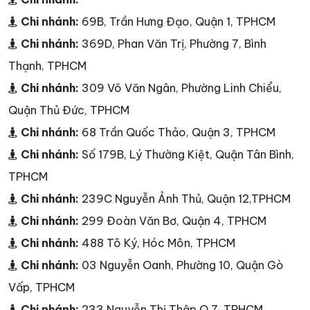
Chi nhánh:
69B, Trần Hưng Đạo, Quận 1, TPHCM
Chi nhánh:
369D, Phan Văn Trị, Phường 7, Bình
Thạnh, TPHCM
Chi nhánh:
309 Võ Văn Ngân, Phường Linh Chiểu,
Quận Thủ Đức, TPHCM
Chi nhánh:
68 Trần Quốc Thảo, Quận 3, TPHCM
Chi nhánh:
Số 179B, Lý Thường Kiệt, Quận Tân Bình,
TPHCM
Chi nhánh:
239C Nguyễn Ảnh Thủ, Quận 12,TPHCM
Chi nhánh:
299 Đoàn Văn Bơ, Quận 4, TPHCM
Chi nhánh:
488 Tô Ký, Hóc Môn, TPHCM
Chi nhánh:
03 Nguyễn Oanh, Phường 10, Quận Gò
Vấp, TPHCM
Chi nhánh:
233 Nguyễn Thị Thập,Q.7, TPHCM