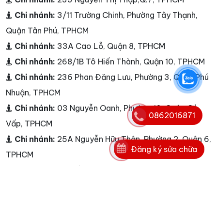
Chi nhánh:
3/11 Trường Chinh, Phường Tây Thạnh,
Quận Tân Phú, TPHCM
Chi nhánh:
33A Cao Lỗ, Quận 8, TPHCM
Chi nhánh:
268/1B Tô Hiến Thành, Quận 10, TPHCM
Chi nhánh:
236 Phan Đăng Lưu, Phường 3, Quận Phú
Nhuận, TPHCM
Chi nhánh:
03 Nguyễn Oanh, Phường 10, Quận Gò
0862016871
Vấp, TPHCM
Chi nhánh:
25A Nguyễn Hữu Thận, Phường 2, Quận 6,
Đăng ký sửa chữa
TPHCM
Chi nhánh:
Cao ốc A, Ngô Gia Tự, Phường 3, Quận
10, TP HCM
Chi nhánh:
<p>Dịch vụ Nguyễn Kim - L&agrave;m
việc từ 7h00 đến 22h00 từ Thứ 2 - Chủ Nhật</p>