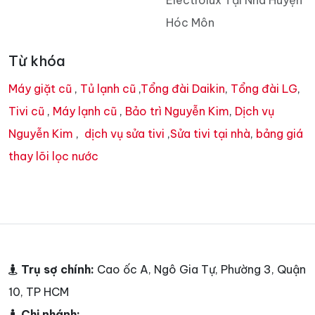
Electrolux Tại Nhà Huyện
Hóc Môn
Từ khóa
Máy giặt cũ
,
Tủ lạnh cũ
,
Tổng đài Daikin
,
Tổng đài LG
,
Tivi cũ
,
Máy lạnh cũ
,
Bảo trì Nguyễn Kim
,
Dịch vụ
Nguyễn Kim
,
dịch vụ sửa tivi
,
Sửa tivi tại nhà
,
bảng giá
thay lõi lọc nước
Trụ sợ chính:
Cao ốc A, Ngô Gia Tự, Phường 3, Quận
10, TP HCM
Chi nhánh: