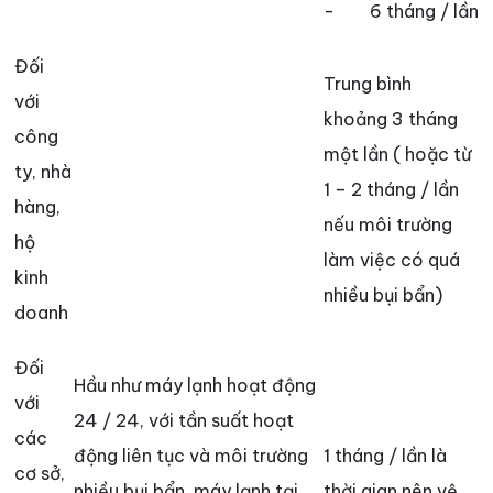
- 6 tháng / lần
Đối
Trung bình
với
khoảng 3 tháng
công
một lần ( hoặc từ
ty, nhà
1 – 2 tháng / lần
hàng,
nếu môi trường
hộ
làm việc có quá
kinh
nhiều bụi bẩn)
doanh
Đối
Hầu như máy lạnh hoạt động
với
24 / 24, với tần suất hoạt
các
động liên tục và môi trường
1 tháng / lần là
cơ sở,
nhiều bụi bẩn, máy lạnh tại
thời gian nên vệ