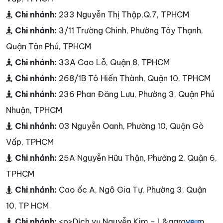
Chi nhánh:
233 Nguyễn Thị Thập,Q.7, TPHCM
Chi nhánh:
3/11 Trường Chinh, Phường Tây Thạnh,
Quận Tân Phú, TPHCM
Chi nhánh:
33A Cao Lỗ, Quận 8, TPHCM
Chi nhánh:
268/1B Tô Hiến Thành, Quận 10, TPHCM
Chi nhánh:
236 Phan Đăng Lưu, Phường 3, Quận Phú
Nhuận, TPHCM
Chi nhánh:
03 Nguyễn Oanh, Phường 10, Quận Gò
Vấp, TPHCM
Chi nhánh:
25A Nguyễn Hữu Thận, Phường 2, Quận 6,
TPHCM
Chi nhánh:
Cao ốc A, Ngô Gia Tự, Phường 3, Quận
10, TP HCM
Chi nhánh:
<p>Dịch vụ Nguyễn Kim - L&agrave;m