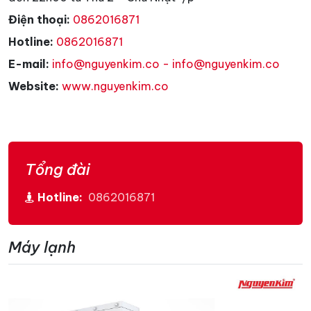
Điện thoại:
0862016871
Hotline:
0862016871
E-mail:
info@nguyenkim.co - info@nguyenkim.co
Website:
www.nguyenkim.co
Tổng đài
Hotline:
0862016871
Máy lạnh