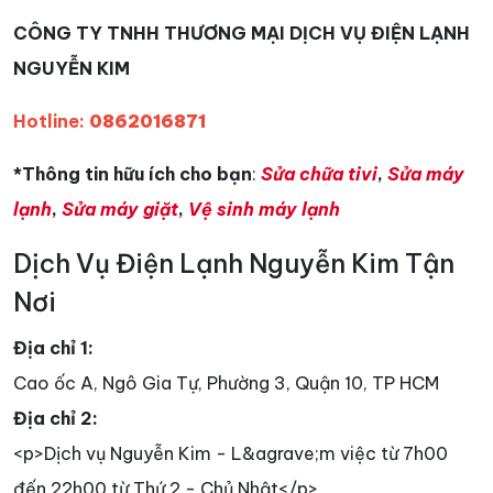
CÔNG TY TNHH THƯƠNG MẠI DỊCH VỤ ĐIỆN LẠNH
NGUYỄN KIM
Hotline:
0862016871
*Thông tin hữu ích cho bạn
:
Sửa chữa tivi
,
Sửa máy
lạnh
,
Sửa máy giặt
,
Vệ sinh máy lạnh
Dịch Vụ Điện Lạnh Nguyễn Kim Tận
Nơi
Địa chỉ 1:
Cao ốc A, Ngô Gia Tự, Phường 3, Quận 10, TP HCM
Địa chỉ 2:
<p>Dịch vụ Nguyễn Kim - L&agrave;m việc từ 7h00
đến 22h00 từ Thứ 2 - Chủ Nhật</p>