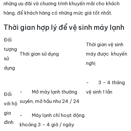
những ưu đãi và chương trình khuyến mãi cho khách
hàng, để khách hàng có những mức giá tốt nhất.
Thời gian hợp lý để vệ sinh máy lạnh
Đối
Thời gian vệ sinh
tượng
Thời gian sử dụng
máy được khuyến
sử
nghị
dụng
- 3 – 4 tháng
- Mở máy lạnh thường
vệ sinh 1 lần
Đối
xuyên, mở hầu như 24 / 24
với hộ
gia
- Máy lạnh chỉ hoạt động
đình
khoảng 3 – 4 giờ / ngày