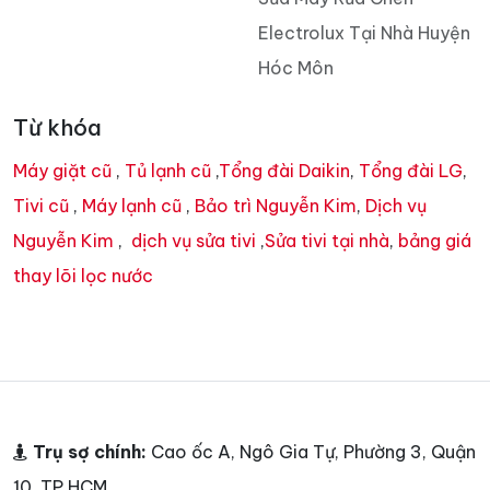
Electrolux Tại Nhà Huyện
Hóc Môn
Từ khóa
Máy giặt cũ
,
Tủ lạnh cũ
,
Tổng đài Daikin
,
Tổng đài LG
,
Tivi cũ
,
Máy lạnh cũ
,
Bảo trì Nguyễn Kim
,
Dịch vụ
Nguyễn Kim
,
dịch vụ sửa tivi
,
Sửa tivi tại nhà
,
bảng giá
thay lõi lọc nước
Trụ sợ chính:
Cao ốc A, Ngô Gia Tự, Phường 3, Quận
10, TP HCM