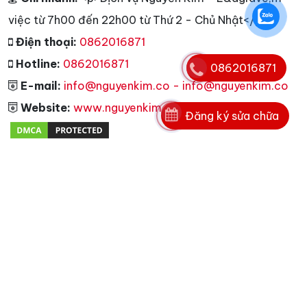
việc từ 7h00 đến 22h00 từ Thứ 2 - Chủ Nhật</p>
Điện thoại:
0862016871
Hotline:
0862016871
0862016871
E-mail:
info@nguyenkim.co - info@nguyenkim.co
Website:
www.nguyenkim.co
Đăng ký sửa chữa
Tags
unread messages
1
karofi
Copyright © 2006 - 2025. Bản quyền nội dung
website thuộc nguyenkim.co