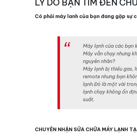
LÝ DO BẠN TÌM ĐẾN CH
Có phải máy lanh của bạn đang gặp sự c
Máy lạnh của các bạn k
Máy vẫn chạy nhưng khô
nguyên nhân?
Máy lạnh bị thiếu gas,
remote nhưng bạn khôn
lạnh.Đó là một vài tro
lạnh chạy không ổn đị
suất.
CHUYÊN NHẬN SỬA CHỮA MÁY LẠNH TẠ