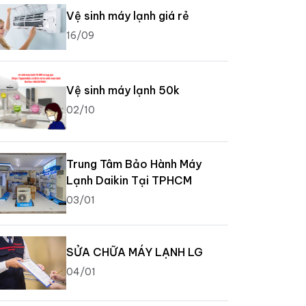
Vệ sinh máy lạnh giá rẻ
16/09
Vệ sinh máy lạnh 50k
02/10
Trung Tâm Bảo Hành Máy
Lạnh Daikin Tại TPHCM
03/01
SỬA CHỮA MÁY LẠNH LG
04/01