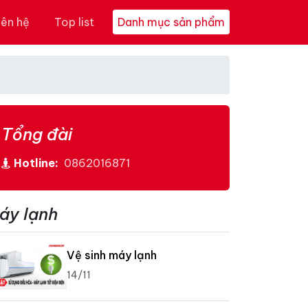
iên hệ
Top list
Danh mục sản phẩm
Tổng đài
Hotline:
0862016871
áy lạnh
Vệ sinh máy lạnh
14/11