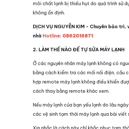
môi chất lạnh bị thiếu hụt do quá trình sử
không ổn định.
DỊCH VỤ NGUYỄN KIM - Chuyên bảo trì, v
nhà
Hotline:
0862016871
2. LÀM THẾ NÀO ĐỂ TỰ SỬA MÁY LẠNH
Ở các nguyên nhân máy lạnh không có nguồ
bằng cách kiểm tra các mối nối điện, cầu c
hợp remote máy lạnh không điều khiển được
cách thay bằng remote khác xem.
Nếu máy lạnh của bạn yếu lạnh do lâu ngà
các vệ sinh tạm thời máy lạnh qua bài viết 
Xin nhắc là cách này chỉ khắc phục tạm th