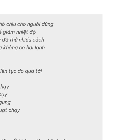
hó chịu cho người dùng
ể giảm nhiệt độ
 đã thử nhiều cách
g không có hơi lạnh
iên tục do quá tải
n
chạy
hạy
gưng
uạt chạy