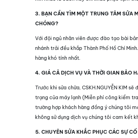
3. BẠN CẦN TÌM MỘT TRUNG TÂM SỬA 
CHÓNG?
Với đội ngủ nhân viên được đào tạo bài bả
nhánh trải đều khắp Thành Phố Hồ Chí Minh
hàng khó tính nhất.
4. GIÁ CẢ DỊCH VỤ VÀ THỜI GIAN BẢO 
Trước khi sửa chữa, CSKH.NGUYỄN KIM sẽ đi
trạng của máy lạnh (Miễn phí công kiểm tra
trường hợp khách hàng đồng ý chúng tôi mớ
không sử dụng dịch vụ chúng tôi cam kết khô
5. CHUYÊN SỬA KHẮC PHỤC CÁC SỰ CỐ