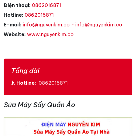
Điện thoại:
0862016871
Hotline:
0862016871
E-mail:
info@nguyenkim.co - info@nguyenkim.co
Website:
www.nguyenkim.co
Tổng đài
Hotline:
0862016871
Sửa Máy Sấy Quần Áo