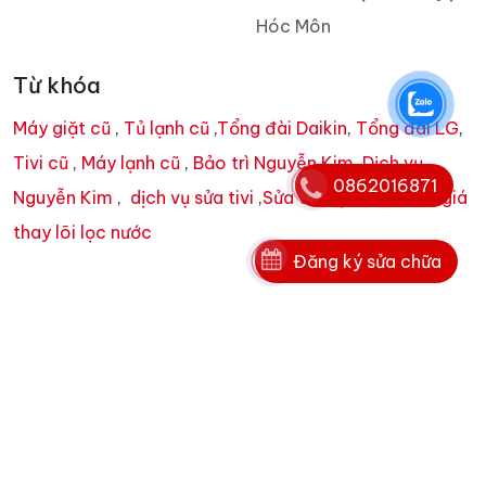
Hóc Môn
Từ khóa
Máy giặt cũ
,
Tủ lạnh cũ
,
Tổng đài Daikin
,
Tổng đài LG
,
Tivi cũ
,
Máy lạnh cũ
,
Bảo trì Nguyễn Kim
,
Dịch vụ
0862016871
Nguyễn Kim
,
dịch vụ sửa tivi
,
Sửa tivi tại nhà
,
bảng giá
thay lõi lọc nước
Đăng ký sửa chữa
Trụ sợ chính:
Cao ốc A, Ngô Gia Tự, Phường 3, Quận
10, TP HCM
Chi nhánh: