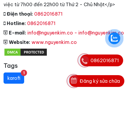
việc từ 7h00 đến 22h00 từ Thứ 2 - Chủ Nhật</p>
Điện thoại:
0862016871
Hotline:
0862016871
E-mail:
info@nguyenkim.co - info@nguyenkim.co
Website:
www.nguyenkim.co
0862016871
Tags
unread messages
1
karofi
Đăng ký sửa chữa
Copyright © 2006 - 2025. Bản quyền nội dung
website thuộc nguyenkim.co