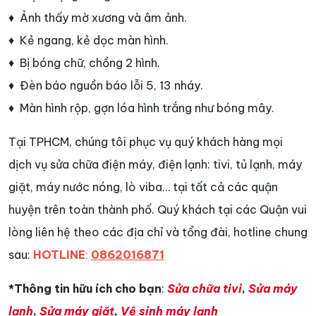
♦ Ảnh thấy mờ xương và âm ảnh.
♦ Kẻ ngang, kẻ dọc màn hình.
♦ Bị bóng chữ, chồng 2 hình.
♦ Đèn báo nguồn báo lỗi 5, 13 nháy.
♦ Màn hình rộp, gợn lóa hình trắng như bóng mây.
Tại TPHCM, chúng tôi phục vụ quý khách hàng mọi
dịch vụ sửa chữa điện máy, điện lạnh: tivi, tủ lạnh, máy
giặt, máy nước nóng, lò viba… tại tất cả các quận
huyện trên toàn thành phố. Quý khách tại các Quận vui
lòng liên hệ theo các địa chỉ và tổng đài, hotline chung
sau:
HOTLINE
:
0862016871
*Thông tin hữu ích cho bạn
:
Sửa chữa tivi
,
Sửa máy
lạnh
,
Sửa máy giặt
,
Vệ sinh máy lạnh