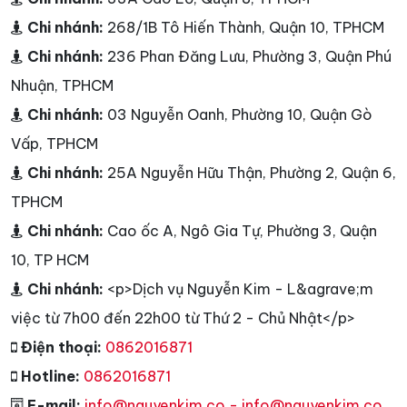
Chi nhánh:
268/1B Tô Hiến Thành, Quận 10, TPHCM
Chi nhánh:
236 Phan Đăng Lưu, Phường 3, Quận Phú
Nhuận, TPHCM
Chi nhánh:
03 Nguyễn Oanh, Phường 10, Quận Gò
Vấp, TPHCM
Chi nhánh:
25A Nguyễn Hữu Thận, Phường 2, Quận 6,
TPHCM
Chi nhánh:
Cao ốc A, Ngô Gia Tự, Phường 3, Quận
10, TP HCM
Chi nhánh:
<p>Dịch vụ Nguyễn Kim - L&agrave;m
việc từ 7h00 đến 22h00 từ Thứ 2 - Chủ Nhật</p>
Điện thoại:
0862016871
Hotline:
0862016871
E-mail:
info@nguyenkim.co - info@nguyenkim.co