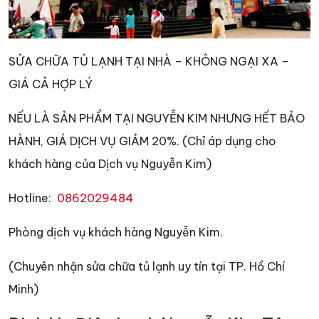
SỬA CHỮA TỦ LẠNH TẠI NHÀ – KHÔNG NGẠI XA –
GIÁ CẢ HỢP LÝ
NẾU LÀ SẢN PHẨM TẠI NGUYỄN KIM NHƯNG HẾT BẢO
HÀNH, GIÁ DỊCH VỤ GIẢM 20%. (Chỉ áp dụng cho
khách hàng của Dịch vụ Nguyễn Kim)
Hotline:
0862029484
Phòng dịch vụ khách hàng Nguyễn Kim.
(Chuyên nhận sửa chữa tủ lạnh uy tín tại TP. Hồ Chí
Minh)