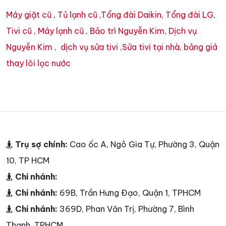
Máy giặt cũ
,
Tủ lạnh cũ
,
Tổng đài Daikin
,
Tổng đài LG
,
Tivi cũ
,
Máy lạnh cũ
,
Bảo trì Nguyễn Kim
,
Dịch vụ
Nguyễn Kim
,
dịch vụ sửa tivi
,
Sửa tivi tại nhà
,
bảng giá
thay lõi lọc nước
Trụ sợ chính:
Cao ốc A, Ngô Gia Tự, Phường 3, Quận
10, TP HCM
Chi nhánh:
Chi nhánh:
69B, Trần Hưng Đạo, Quận 1, TPHCM
Chi nhánh:
369D, Phan Văn Trị, Phường 7, Bình
Thạnh, TPHCM