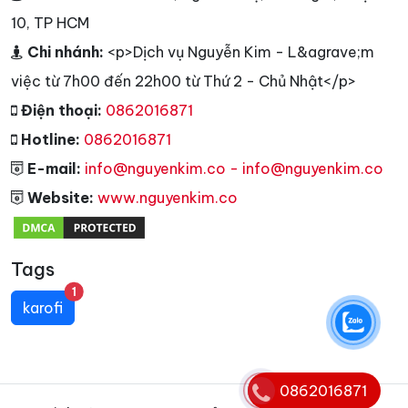
10, TP HCM
Chi nhánh:
<p>Dịch vụ Nguyễn Kim - L&agrave;m
việc từ 7h00 đến 22h00 từ Thứ 2 - Chủ Nhật</p>
Điện thoại:
0862016871
Hotline:
0862016871
E-mail:
info@nguyenkim.co - info@nguyenkim.co
Website:
www.nguyenkim.co
Tags
unread messages
1
karofi
0862016871