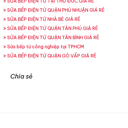
SỬA BẾP ĐIỆN TỪ TẠI THỦ ĐỨC GIÁ RẺ
SỬA BẾP ĐIỆN TỪ QUẬN PHÚ NHUẬN GIÁ RẺ
SỬA BẾP ĐIỆN TỪ NHÀ BÈ GIÁ RẺ
SỬA BẾP ĐIỆN TỪ QUẬN TÂN PHÚ GIÁ RẺ
SỬA BẾP ĐIỆN TỪ QUẬN TÂN BÌNH GIÁ RẺ
Sửa bếp từ công nghiệp tại TPHCM
SỬA BẾP ĐIỆN TỪ QUẬN GÒ VẤP GIÁ RẺ
Chia sẻ