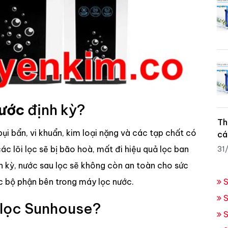
nước
định kỳ?
Th
bụi bẩn, vi khuẩn, kim loại nặng và các tạp chất có
cá
ác lõi lọc sẽ bị bão hoà, mất đi hiệu quả lọc ban
31
 kỳ, nước sau lọc sẽ không còn an toàn cho sức
c bộ phận bên trong máy lọc nước.
S
S
i lọc Sunhouse?
S