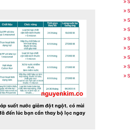
S
S
S
S
S
S
S
S
S
 áp suất nước giảm đột ngột, có mùi
ể đã đến lúc bạn cần thay bộ lọc ngay