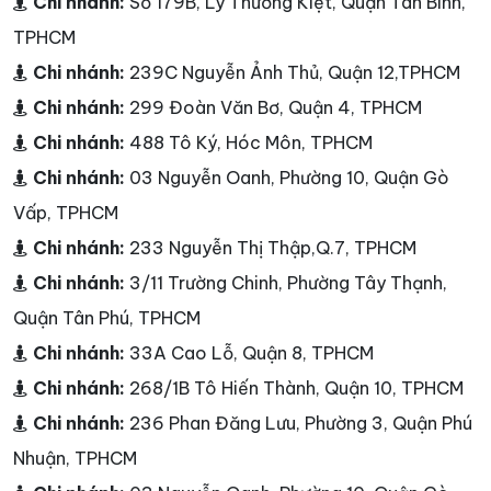
Chi nhánh:
Số 179B, Lý Thường Kiệt, Quận Tân Bình,
TPHCM
Chi nhánh:
239C Nguyễn Ảnh Thủ, Quận 12,TPHCM
Chi nhánh:
299 Đoàn Văn Bơ, Quận 4, TPHCM
Chi nhánh:
488 Tô Ký, Hóc Môn, TPHCM
Chi nhánh:
03 Nguyễn Oanh, Phường 10, Quận Gò
Vấp, TPHCM
Chi nhánh:
233 Nguyễn Thị Thập,Q.7, TPHCM
Chi nhánh:
3/11 Trường Chinh, Phường Tây Thạnh,
Quận Tân Phú, TPHCM
Chi nhánh:
33A Cao Lỗ, Quận 8, TPHCM
Chi nhánh:
268/1B Tô Hiến Thành, Quận 10, TPHCM
Chi nhánh:
236 Phan Đăng Lưu, Phường 3, Quận Phú
Nhuận, TPHCM