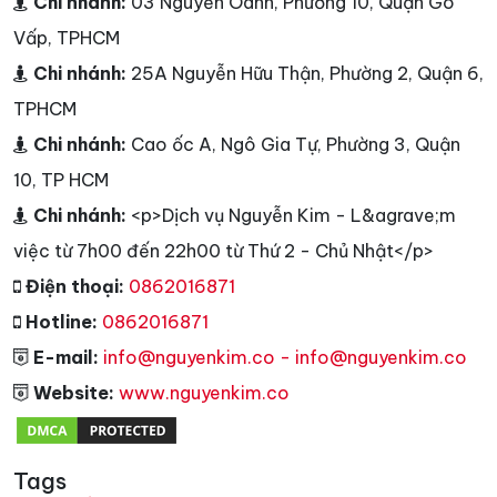
Chi nhánh:
03 Nguyễn Oanh, Phường 10, Quận Gò
Vấp, TPHCM
Chi nhánh:
25A Nguyễn Hữu Thận, Phường 2, Quận 6,
TPHCM
Chi nhánh:
Cao ốc A, Ngô Gia Tự, Phường 3, Quận
10, TP HCM
Chi nhánh:
<p>Dịch vụ Nguyễn Kim - L&agrave;m
việc từ 7h00 đến 22h00 từ Thứ 2 - Chủ Nhật</p>
Điện thoại:
0862016871
Hotline:
0862016871
E-mail:
info@nguyenkim.co - info@nguyenkim.co
Website:
www.nguyenkim.co
Tags