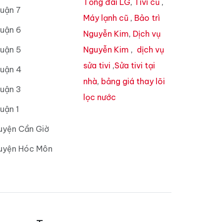
Tổng đài LG
,
Tivi cũ
,
uận 7
Máy lạnh cũ
,
Bảo trì
Quận 6
Nguyễn Kim
,
Dịch vụ
Quận 5
Nguyễn Kim
,
dịch vụ
sửa tivi
,
Sửa tivi tại
Quận 4
nhà
,
bảng giá thay lõi
Quận 3
lọc nước
uận 1
uyện Cần Giờ
Huyện Hóc Môn