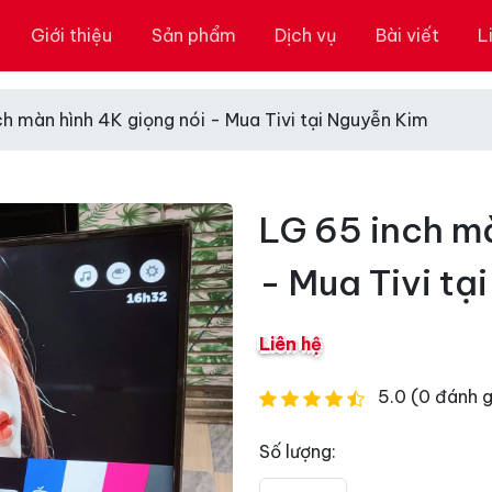
Giới thiệu
Sản phẩm
Dịch vụ
Bài viết
L
h màn hình 4K giọng nói - Mua Tivi tại Nguyễn Kim
LG 65 inch m
- Mua Tivi tạ
Liên hệ
5.0 (0 đánh g
Số lượng: