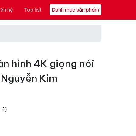
iên hệ
Top list
Danh mục sản phẩm
àn hình 4K giọng nói
i Nguyễn Kim
iá)