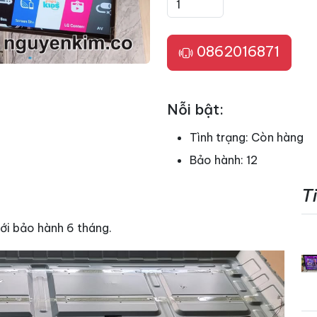
0862016871
Nỗi bật:
Tình trạng:
Còn hàng
Bảo hành:
12
T
i bảo hành 6 tháng.