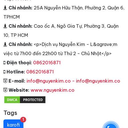
Chi nhánh:
25A Nguyễn Hữu Thận, Phường 2, Quận 6,
TPHCM
Chi nhánh:
Cao ốc A, Ngô Gia Tự, Phường 3, Quận
10, TP HCM
Chi nhánh:
<p>Dịch vụ Nguyễn Kim - L&agrave;m
việc từ 7h00 đến 22h00 từ Thứ 2 - Chủ Nhật</p>
Điện thoại:
0862016871
Hotline:
0862016871
E-mail:
info@nguyenkim.co - info@nguyenkim.co
Website:
www.nguyenkim.co
Tags
unread messages
1
karofi