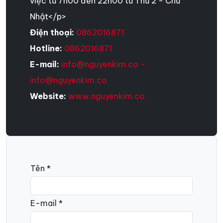
việc từ 7h00 đến 22h00 từ Thứ 2 - Chủ
Nhật</p>
Điện thoại:
0862016871
Hotline:
0862016871
E-mail:
info@nguyenkim.co -
info@nguyenkim.co
Website:
www.nguyenkim.co
Tên *
E-mail *