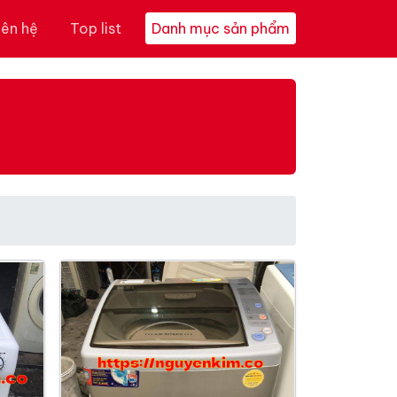
iên hệ
Top list
Danh mục sản phẩm