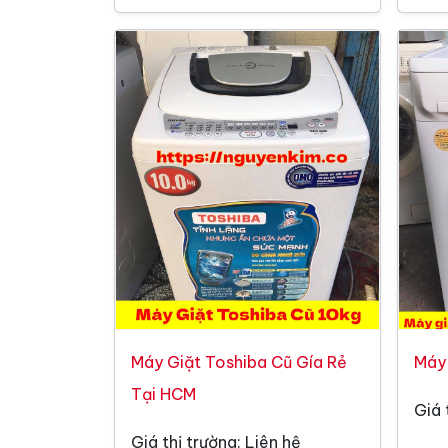
Máy Giặt Toshiba Cũ Gía Rẻ
Máy 
Tại HCM
Giá 
Giá thị trường: Liên hệ