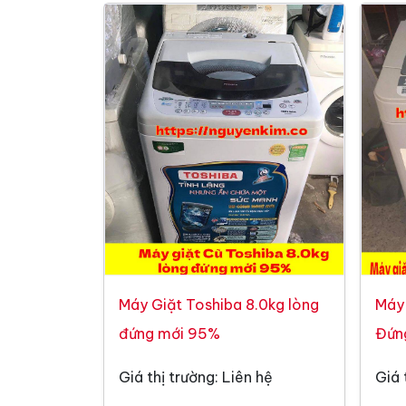
Máy Giặt Toshiba 8.0kg lòng
Máy
đứng mới 95%
Đứn
Giá thị trường: Liên hệ
Giá 