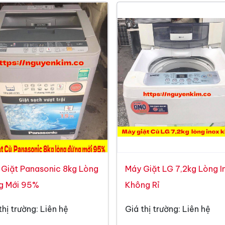
 Giặt Panasonic 8kg Lòng
Máy Giặt LG 7,2kg Lòng I
g Mới 95%
Không Rỉ
thị trường: Liên hệ
Giá thị trường: Liên hệ