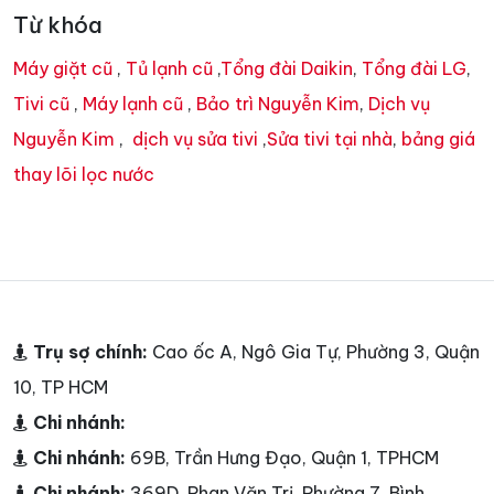
Từ khóa
Máy giặt cũ
,
Tủ lạnh cũ
,
Tổng đài Daikin
,
Tổng đài LG
,
Tivi cũ
,
Máy lạnh cũ
,
Bảo trì Nguyễn Kim
,
Dịch vụ
Nguyễn Kim
,
dịch vụ sửa tivi
,
Sửa tivi tại nhà
,
bảng giá
thay lõi lọc nước
Trụ sợ chính:
Cao ốc A, Ngô Gia Tự, Phường 3, Quận
10, TP HCM
Chi nhánh:
Chi nhánh:
69B, Trần Hưng Đạo, Quận 1, TPHCM
Chi nhánh:
369D, Phan Văn Trị, Phường 7, Bình