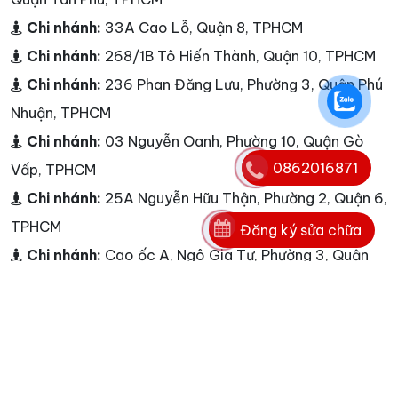
Chi nhánh:
33A Cao Lỗ, Quận 8, TPHCM
Chi nhánh:
268/1B Tô Hiến Thành, Quận 10, TPHCM
Chi nhánh:
236 Phan Đăng Lưu, Phường 3, Quận Phú
Nhuận, TPHCM
Chi nhánh:
03 Nguyễn Oanh, Phường 10, Quận Gò
0862016871
Vấp, TPHCM
Chi nhánh:
25A Nguyễn Hữu Thận, Phường 2, Quận 6,
TPHCM
Đăng ký sửa chữa
Chi nhánh:
Cao ốc A, Ngô Gia Tự, Phường 3, Quận
10, TP HCM
Chi nhánh:
<p>Dịch vụ Nguyễn Kim - L&agrave;m
việc từ 7h00 đến 22h00 từ Thứ 2 - Chủ Nhật</p>
Điện thoại:
0862016871
Hotline:
0862016871