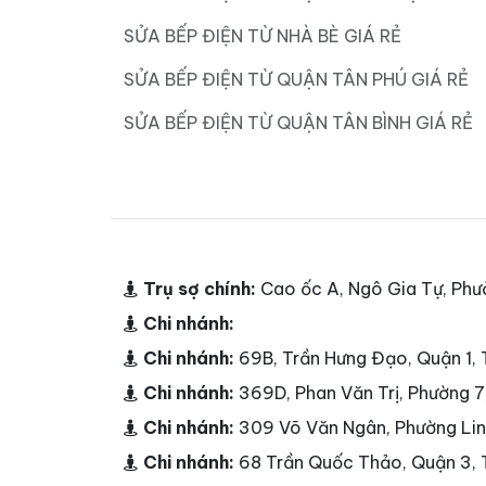
SỬA BẾP ĐIỆN TỪ NHÀ BÈ GIÁ RẺ
SỬA BẾP ĐIỆN TỪ QUẬN TÂN PHÚ GIÁ RẺ
SỬA BẾP ĐIỆN TỪ QUẬN TÂN BÌNH GIÁ RẺ
Trụ sợ chính:
Cao ốc A, Ngô Gia Tự, Phư
Chi nhánh:
Chi nhánh:
69B, Trần Hưng Đạo, Quận 1
Chi nhánh:
369D, Phan Văn Trị, Phường 
Chi nhánh:
309 Võ Văn Ngân, Phường Li
Chi nhánh:
68 Trần Quốc Thảo, Quận 3,