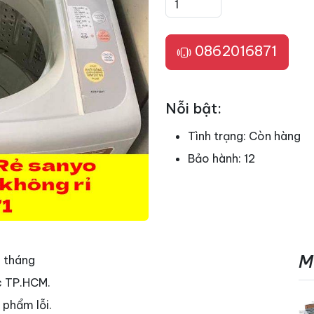
0862016871
Nỗi bật:
Tình trạng:
Còn hàng
Bảo hành:
12
M
2 tháng
c TP.HCM.
 phẩm lỗi.