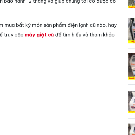
vẫn bảo hành 12 tháng và giúp chúng tôi có được cơ
ìm mua bất kỳ món sản phẩm điện lạnh cũ nào, hay
hể truy cập
máy giặt cũ
để tìm hiểu và tham khảo