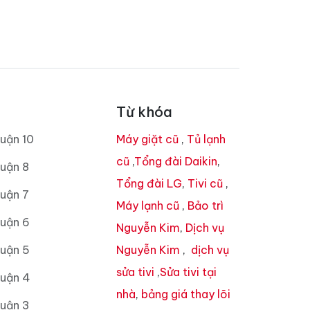
Từ khóa
uận 10
Máy giặt cũ
,
Tủ lạnh
cũ
,
Tổng đài Daikin
,
uận 8
Tổng đài LG
,
Tivi cũ
,
uận 7
Máy lạnh cũ
,
Bảo trì
Quận 6
Nguyễn Kim
,
Dịch vụ
Quận 5
Nguyễn Kim
,
dịch vụ
sửa tivi
,
Sửa tivi tại
Quận 4
nhà
,
bảng giá thay lõi
Quận 3