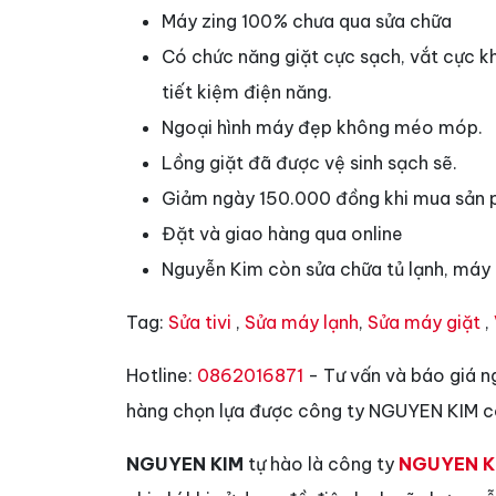
Máy zing 100
%
chưa qua sửa chữa
Có chức năng giặt cực sạch, vắt cực k
tiết kiệm điện năng.
Ngoại hình máy đẹp không méo móp.
Lồng giặt đã được vệ sinh sạch sẽ.
Giảm ngày 150.000 đồng khi mua sản 
Đặt và giao hàng qua online
Nguyễn Kim còn sửa chữa tủ lạnh, máy g
Tag:
Sửa tivi
,
Sửa máy lạnh
,
Sửa máy giặt
,
Hotline:
0862016871
- Tư vấn và báo giá n
hàng chọn lựa được công ty NGUYEN KIM có
NGUYEN KIM
tự hào là công ty
NGUYEN K