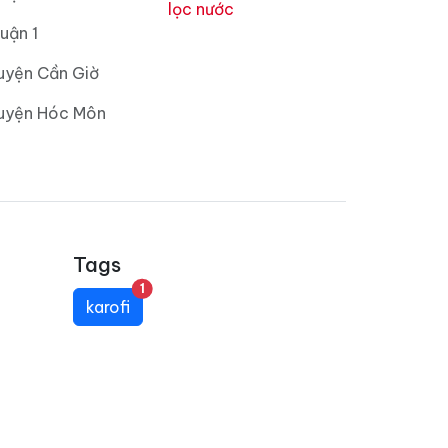
lọc nước
uận 1
uyện Cần Giờ
Huyện Hóc Môn
Tags
unread messages
1
karofi