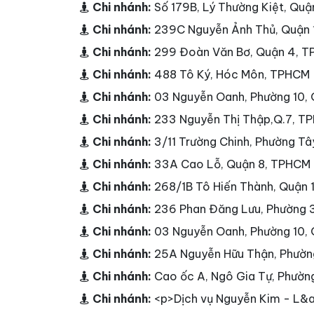
Chi nhánh:
Số 179B, Lý Thường Kiệt, Qu
Chi nhánh:
239C Nguyễn Ảnh Thủ, Quận
Chi nhánh:
299 Đoàn Văn Bơ, Quận 4, 
Chi nhánh:
488 Tô Ký, Hóc Môn, TPHCM
Chi nhánh:
03 Nguyễn Oanh, Phường 10,
Chi nhánh:
233 Nguyễn Thị Thập,Q.7, T
Chi nhánh:
3/11 Trường Chinh, Phường T
Chi nhánh:
33A Cao Lỗ, Quận 8, TPHCM
Chi nhánh:
268/1B Tô Hiến Thành, Quận
Chi nhánh:
236 Phan Đăng Lưu, Phường 
Chi nhánh:
03 Nguyễn Oanh, Phường 10,
Chi nhánh:
25A Nguyễn Hữu Thận, Phườn
Chi nhánh:
Cao ốc A, Ngô Gia Tự, Phườn
Chi nhánh:
<p>Dịch vụ Nguyễn Kim - L&a