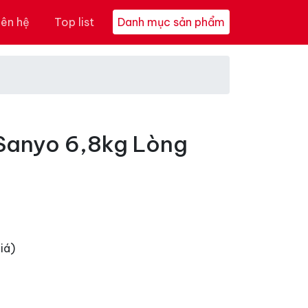
iên hệ
Top list
Danh mục sản phẩm
Sanyo 6,8kg Lòng
iá)