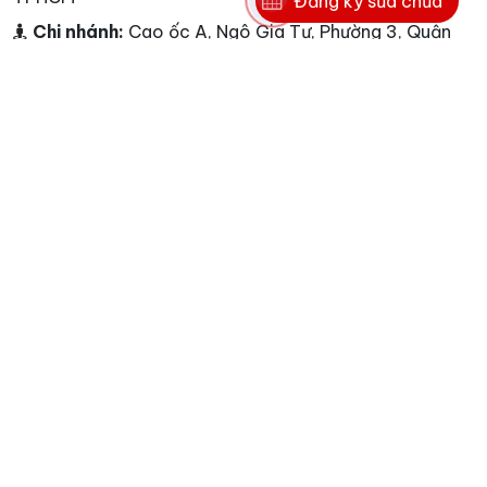
Đăng ký sửa chữa
Chi nhánh:
Cao ốc A, Ngô Gia Tự, Phường 3, Quận
10, TP HCM
Chi nhánh:
<p>Dịch vụ Nguyễn Kim - L&agrave;m
việc từ 7h00 đến 22h00 từ Thứ 2 - Chủ Nhật</p>
Điện thoại:
0862016871
Hotline:
0862016871
E-mail:
info@nguyenkim.co - info@nguyenkim.co
Website:
www.nguyenkim.co
Tags
unread messages
1
karofi