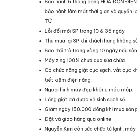
Bảo hành 6 tháng bằng HÓA ĐƠN ĐIỆN 
bảo hành làm mất thời gian và quyền 
TỬ
Lỗi đổi mới SP trong 10 & 35 ngày
Thu mua lại SP khi khách hang không s
Bao đổi trả trong vòng 10 ngày nếu sản
Máy zing 100
%
chưa qua sửa chữa
Có chức năng giặt cực sạch, vắt cực k
tiết kiệm điện năng.
Ngoại hình máy đẹp không méo móp.
Lồng giặt đã được vệ sinh sạch sẽ.
Giảm ngày 150.000 đồng khi mua sản 
Đặt và giao hàng qua online
Nguyễn Kim còn sửa chữa tủ lạnh, máy g