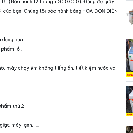
TỬ (Bảo hành 12 tháng + 300.000). Đừng để giấy
lợi của bạn. Chúng tôi bảo hành bằng HÓA ĐƠN ĐIỆN
ử dụng nữa
 phẩm lỗi.
hô, máy chạy êm không tiếng ồn, tiết kiệm nước và
phấm thứ 2
iặt, máy lạnh, ….