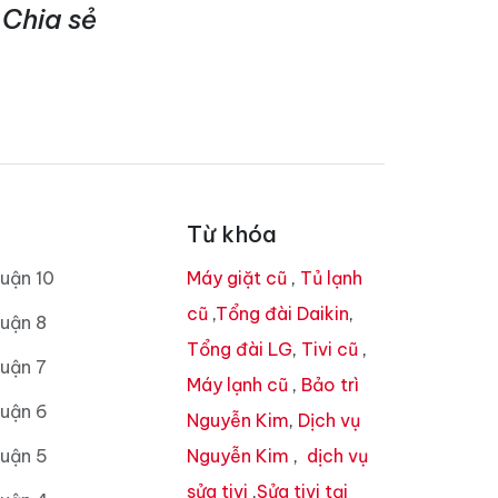
Chia sẻ
Từ khóa
uận 10
Máy giặt cũ
,
Tủ lạnh
cũ
,
Tổng đài Daikin
,
uận 8
Tổng đài LG
,
Tivi cũ
,
uận 7
Máy lạnh cũ
,
Bảo trì
Quận 6
Nguyễn Kim
,
Dịch vụ
Quận 5
Nguyễn Kim
,
dịch vụ
sửa tivi
,
Sửa tivi tại