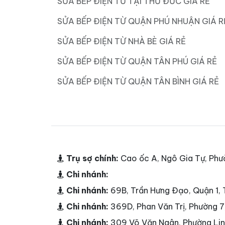
SỬA BẾP ĐIỆN TỪ TẠI THỦ ĐỨC GIÁ RẺ
SỬA BẾP ĐIỆN TỪ QUẬN PHÚ NHUẬN GIÁ R
SỬA BẾP ĐIỆN TỪ NHÀ BÈ GIÁ RẺ
SỬA BẾP ĐIỆN TỪ QUẬN TÂN PHÚ GIÁ RẺ
SỬA BẾP ĐIỆN TỪ QUẬN TÂN BÌNH GIÁ RẺ
Trụ sợ chính:
Cao ốc A, Ngô Gia Tự, Phư
Chi nhánh:
Chi nhánh:
69B, Trần Hưng Đạo, Quận 1
Chi nhánh:
369D, Phan Văn Trị, Phường 
Chi nhánh:
309 Võ Văn Ngân, Phường Li