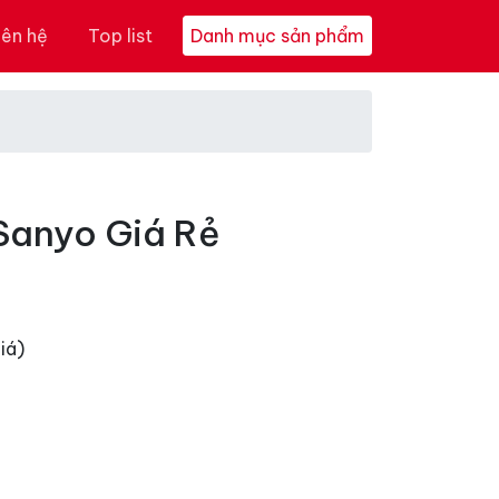
iên hệ
Top list
Danh mục sản phẩm
Sanyo Giá Rẻ
iá)