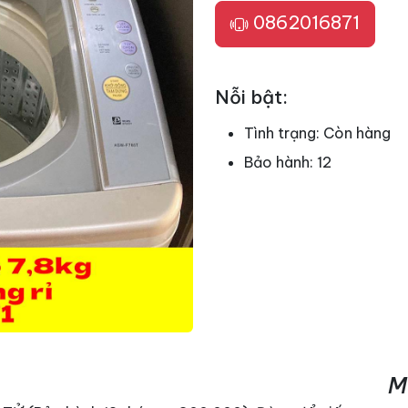
0862016871
Nỗi bật:
Tình trạng:
Còn hàng
Bảo hành:
12
M