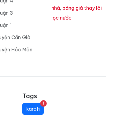
Quận 4
nhà
,
bảng giá thay lõi
Quận 3
lọc nước
uận 1
uyện Cần Giờ
Huyện Hóc Môn
Tags
unread messages
1
karofi