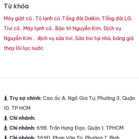
Từ khóa
Máy giặt cũ
,
Tủ lạnh cũ
,
Tổng đài Daikin
,
Tổng đài LG
,
Tivi cũ
,
Máy lạnh cũ
,
Bảo trì Nguyễn Kim
,
Dịch vụ
Nguyễn Kim
,
dịch vụ sửa tivi
,
Sửa tivi tại nhà
,
bảng giá
thay lõi lọc nước
Trụ sợ chính:
Cao ốc A, Ngô Gia Tự, Phường 3, Quận
10, TP HCM
Chi nhánh:
Chi nhánh:
69B, Trần Hưng Đạo, Quận 1, TPHCM
Chi nhánh:
369D, Phan Văn Trị, Phường 7, Bình