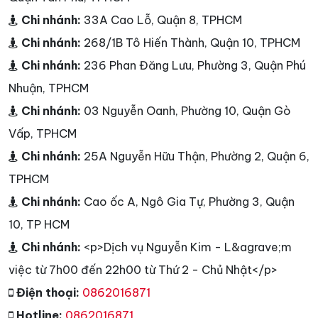
Chi nhánh:
33A Cao Lỗ, Quận 8, TPHCM
Chi nhánh:
268/1B Tô Hiến Thành, Quận 10, TPHCM
Chi nhánh:
236 Phan Đăng Lưu, Phường 3, Quận Phú
Nhuận, TPHCM
Chi nhánh:
03 Nguyễn Oanh, Phường 10, Quận Gò
Vấp, TPHCM
Chi nhánh:
25A Nguyễn Hữu Thận, Phường 2, Quận 6,
TPHCM
Chi nhánh:
Cao ốc A, Ngô Gia Tự, Phường 3, Quận
10, TP HCM
Chi nhánh:
<p>Dịch vụ Nguyễn Kim - L&agrave;m
việc từ 7h00 đến 22h00 từ Thứ 2 - Chủ Nhật</p>
Điện thoại:
0862016871
Hotline:
0862016871