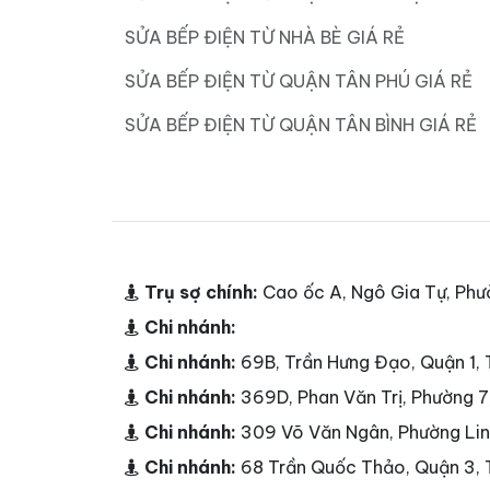
SỬA BẾP ĐIỆN TỪ NHÀ BÈ GIÁ RẺ
SỬA BẾP ĐIỆN TỪ QUẬN TÂN PHÚ GIÁ RẺ
SỬA BẾP ĐIỆN TỪ QUẬN TÂN BÌNH GIÁ RẺ
Trụ sợ chính:
Cao ốc A, Ngô Gia Tự, Phư
Chi nhánh:
Chi nhánh:
69B, Trần Hưng Đạo, Quận 1
Chi nhánh:
369D, Phan Văn Trị, Phường 
Chi nhánh:
309 Võ Văn Ngân, Phường Li
Chi nhánh:
68 Trần Quốc Thảo, Quận 3,