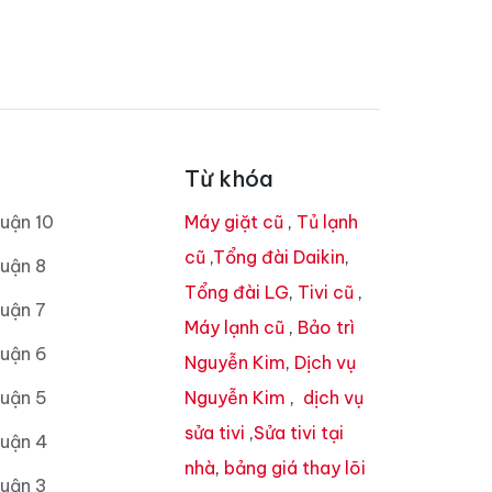
Từ khóa
uận 10
Máy giặt cũ
,
Tủ lạnh
cũ
,
Tổng đài Daikin
,
uận 8
Tổng đài LG
,
Tivi cũ
,
uận 7
Máy lạnh cũ
,
Bảo trì
Quận 6
Nguyễn Kim
,
Dịch vụ
Quận 5
Nguyễn Kim
,
dịch vụ
sửa tivi
,
Sửa tivi tại
Quận 4
nhà
,
bảng giá thay lõi
Quận 3