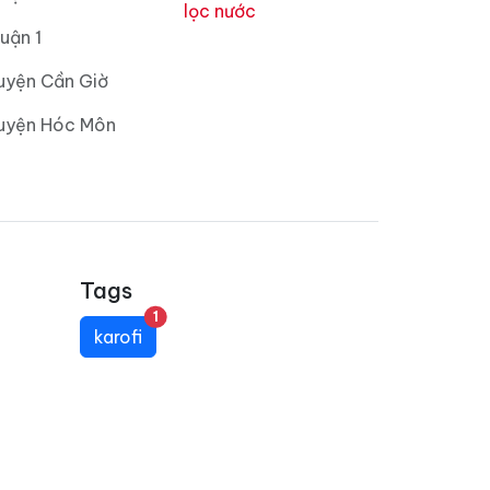
lọc nước
uận 1
uyện Cần Giờ
Huyện Hóc Môn
Tags
unread messages
1
karofi