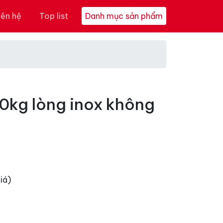
iên hệ
Top list
Danh mục sản phẩm
10kg lòng inox không
iá)