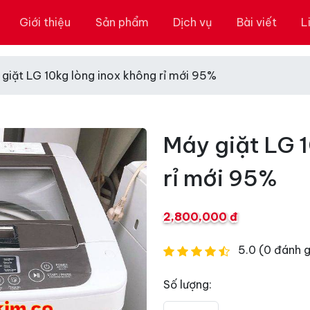
Giới thiệu
Sản phẩm
Dịch vụ
Bài viết
L
giặt LG 10kg lòng inox không rỉ mới 95%
Máy giặt LG 
rỉ mới 95%
2,800,000 đ
5.0 (0 đánh g
Số lượng: