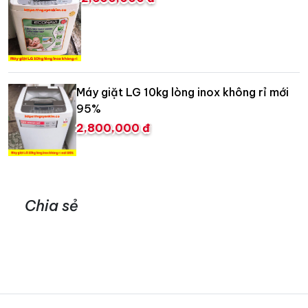
Máy giặt LG 10kg lòng inox không rỉ mới
95%
2,800,000 đ
Chia sẻ