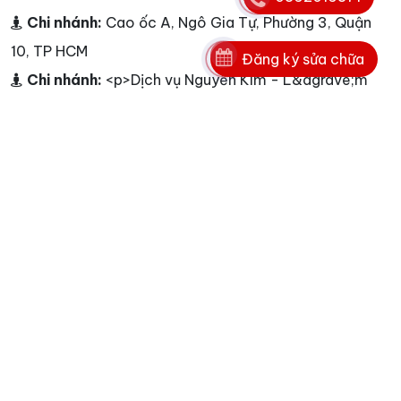
Chi nhánh:
Cao ốc A, Ngô Gia Tự, Phường 3, Quận
10, TP HCM
Đăng ký sửa chữa
Chi nhánh:
<p>Dịch vụ Nguyễn Kim - L&agrave;m
việc từ 7h00 đến 22h00 từ Thứ 2 - Chủ Nhật</p>
Điện thoại:
0862016871
Hotline:
0862016871
E-mail:
info@nguyenkim.co - info@nguyenkim.co
Website:
www.nguyenkim.co
Tags
unread messages
1
karofi