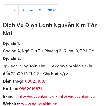
1
2
3
4
5
Next
Dịch Vụ Điện Lạnh Nguyễn Kim Tận
Nơi
Địa chỉ 1:
Cao ốc A, Ngô Gia Tự, Phường 3, Quận 10, TP HCM
Địa chỉ 2:
<p>Dịch vụ Nguyễn Kim - L&agrave;m việc từ 7h00
đến 22h00 từ Thứ 2 - Chủ Nhật</p>
Điện thoại:
0862016871
Hotline:
0862016871
E-mail:
info@nguyenkim.co - info@nguyenkim.co
Website:
www.nguyenkim.co