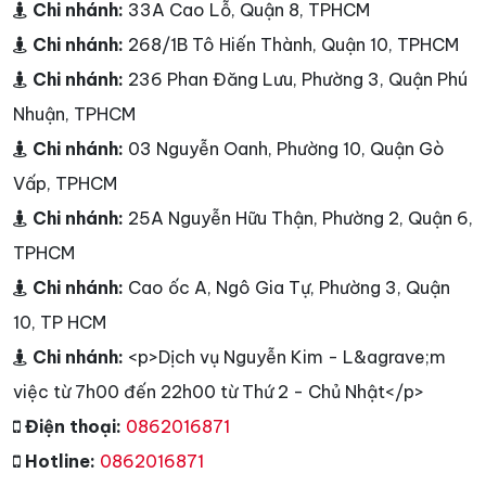
Chi nhánh:
33A Cao Lỗ, Quận 8, TPHCM
Chi nhánh:
268/1B Tô Hiến Thành, Quận 10, TPHCM
Chi nhánh:
236 Phan Đăng Lưu, Phường 3, Quận Phú
Nhuận, TPHCM
Chi nhánh:
03 Nguyễn Oanh, Phường 10, Quận Gò
Vấp, TPHCM
Chi nhánh:
25A Nguyễn Hữu Thận, Phường 2, Quận 6,
TPHCM
Chi nhánh:
Cao ốc A, Ngô Gia Tự, Phường 3, Quận
10, TP HCM
Chi nhánh:
<p>Dịch vụ Nguyễn Kim - L&agrave;m
việc từ 7h00 đến 22h00 từ Thứ 2 - Chủ Nhật</p>
Điện thoại:
0862016871
Hotline:
0862016871