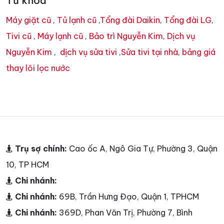
Từ khóa
Máy giặt cũ
,
Tủ lạnh cũ
,
Tổng đài Daikin
,
Tổng đài LG
,
Tivi cũ
,
Máy lạnh cũ
,
Bảo trì Nguyễn Kim
,
Dịch vụ
Nguyễn Kim
,
dịch vụ sửa tivi
,
Sửa tivi tại nhà
,
bảng giá
thay lõi lọc nước
Trụ sợ chính:
Cao ốc A, Ngô Gia Tự, Phường 3, Quận
10, TP HCM
Chi nhánh:
Chi nhánh:
69B, Trần Hưng Đạo, Quận 1, TPHCM
Chi nhánh:
369D, Phan Văn Trị, Phường 7, Bình