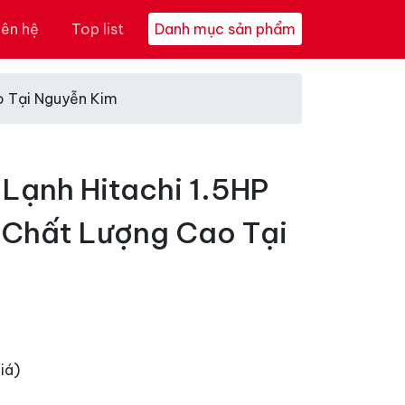
iên hệ
Top list
Danh mục sản phẩm
o Tại Nguyễn Kim
Lạnh Hitachi 1.5HP
, Chất Lượng Cao Tại
iá)