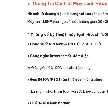
Thông Tin Chi Tiết Máy Lạnh Hitac
►
Hitachi
là thương hiệu nổi tiếng với các sản phẩm đ
Máy lạnh
1.5HP
phù hợp với các không gian
20-2
* Thông số kỹ thuật máy lạnh Hitachi 1.5
♦ Công suất làm lạnh
:⇒ 1.5HP (~12.000 BTU).
♦ Công nghệ Inverter tiết kiệm điện
:
⇒ Giúp giảm 40-50% chi phí điện năng.
♦ Gas R410A/R32 thân thiện với môi trường
:
⇒ Làm lạnh nhanh, an toàn với sức khỏe và ít gây
♦ Chế độ làm lạnh nhanh
: