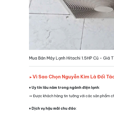
Mua Bán Máy Lạnh Hitachi 1.5HP Cũ - Giá 
Vì Sao Chọn Nguyễn Kim Là Đối Tá
►
♦ Uy tín lâu năm trong ngành điện lạnh
:
⇒ Được khách hàng tin tưởng với các sản phẩm ch
♦ Dịch vụ hậu mãi chu đáo
: