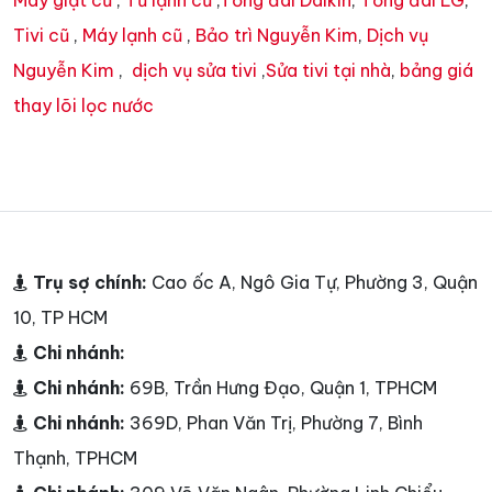
Tivi cũ
,
Máy lạnh cũ
,
Bảo trì Nguyễn Kim
,
Dịch vụ
Nguyễn Kim
,
dịch vụ sửa tivi
,
Sửa tivi tại nhà
,
bảng giá
thay lõi lọc nước
Trụ sợ chính:
Cao ốc A, Ngô Gia Tự, Phường 3, Quận
10, TP HCM
Chi nhánh:
Chi nhánh:
69B, Trần Hưng Đạo, Quận 1, TPHCM
Chi nhánh:
369D, Phan Văn Trị, Phường 7, Bình
Thạnh, TPHCM