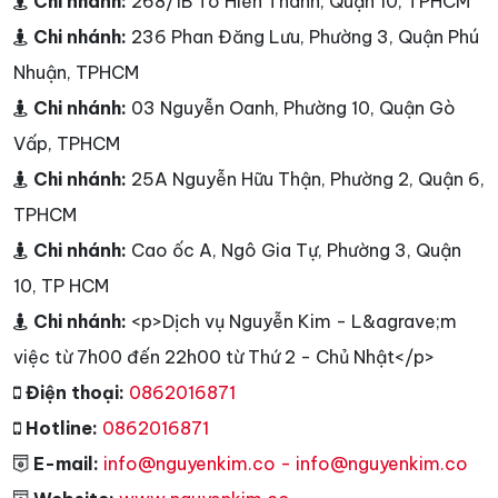
Chi nhánh:
268/1B Tô Hiến Thành, Quận 10, TPHCM
Chi nhánh:
236 Phan Đăng Lưu, Phường 3, Quận Phú
Nhuận, TPHCM
Chi nhánh:
03 Nguyễn Oanh, Phường 10, Quận Gò
Vấp, TPHCM
Chi nhánh:
25A Nguyễn Hữu Thận, Phường 2, Quận 6,
TPHCM
Chi nhánh:
Cao ốc A, Ngô Gia Tự, Phường 3, Quận
10, TP HCM
Chi nhánh:
<p>Dịch vụ Nguyễn Kim - L&agrave;m
việc từ 7h00 đến 22h00 từ Thứ 2 - Chủ Nhật</p>
Điện thoại:
0862016871
Hotline:
0862016871
E-mail:
info@nguyenkim.co - info@nguyenkim.co