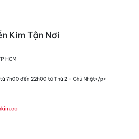
ễn Kim Tận Nơi
 TP HCM
từ 7h00 đến 22h00 từ Thứ 2 - Chủ Nhật</p>
nkim.co