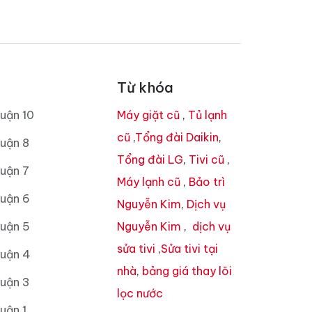
Từ khóa
uận 10
Máy giặt cũ
,
Tủ lạnh
cũ
,
Tổng đài Daikin
,
uận 8
Tổng đài LG
,
Tivi cũ
,
uận 7
Máy lạnh cũ
,
Bảo trì
Quận 6
Nguyễn Kim
,
Dịch vụ
Quận 5
Nguyễn Kim
,
dịch vụ
sửa tivi
,
Sửa tivi tại
Quận 4
nhà
,
bảng giá thay lõi
Quận 3
lọc nước
uận 1