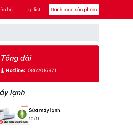
iên hệ
Top list
Danh mục sản phẩm
Tổng đài
Hotline:
0862016871
áy lạnh
Sửa máy lạnh
10/11