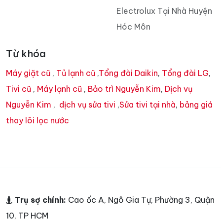
Electrolux Tại Nhà Huyện
Hóc Môn
Từ khóa
Máy giặt cũ
,
Tủ lạnh cũ
,
Tổng đài Daikin
,
Tổng đài LG
,
Tivi cũ
,
Máy lạnh cũ
,
Bảo trì Nguyễn Kim
,
Dịch vụ
Nguyễn Kim
,
dịch vụ sửa tivi
,
Sửa tivi tại nhà
,
bảng giá
thay lõi lọc nước
Trụ sợ chính:
Cao ốc A, Ngô Gia Tự, Phường 3, Quận
10, TP HCM