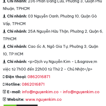
Chi nhánh:
236 Phan Đăng Lưu, Phường 3, Quận Phú
Nhuận, TPHCM
Chi nhánh:
03 Nguyễn Oanh, Phường 10, Quận Gò
Vấp, TPHCM
Chi nhánh:
25A Nguyễn Hữu Thận, Phường 2, Quận 6,
TPHCM
Chi nhánh:
Cao ốc A, Ngô Gia Tự, Phường 3, Quận
10, TP HCM
Chi nhánh:
<p>Dịch vụ Nguyễn Kim - L&agrave;m
việc từ 7h00 đến 22h00 từ Thứ 2 - Chủ Nhật</p>
Điện thoại:
0862016871
Hotline:
0862016871
E-mail:
info@nguyenkim.co - info@nguyenkim.co
Website:
www.nguyenkim.co