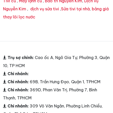
Tivi cũ
,
Máy lạnh cũ
,
Bảo trì Nguyễn Kim
,
Dịch vụ
Nguyễn Kim
,
dịch vụ sửa tivi
,
Sửa tivi tại nhà
,
bảng giá
thay lõi lọc nước
Trụ sợ chính:
Cao ốc A, Ngô Gia Tự, Phường 3, Quận
10, TP HCM
Chi nhánh:
Chi nhánh:
69B, Trần Hưng Đạo, Quận 1, TPHCM
Chi nhánh:
369D, Phan Văn Trị, Phường 7, Bình
Thạnh, TPHCM
Chi nhánh:
309 Võ Văn Ngân, Phường Linh Chiểu,