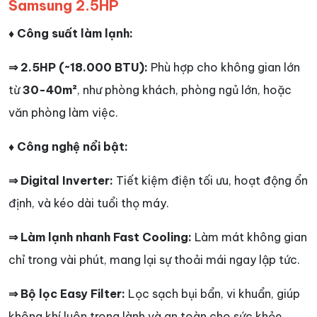
Samsung 2.5HP
♦ Công suất làm lạnh:
⇒ 2.5HP (~18.000 BTU):
Phù hợp cho không gian lớn
từ
30-40m²
, như phòng khách, phòng ngủ lớn, hoặc
văn phòng làm việc.
♦ Công nghệ nổi bật:
⇒ Digital Inverter:
Tiết kiệm điện tối ưu, hoạt động ổn
định, và kéo dài tuổi thọ máy.
⇒ Làm lạnh nhanh Fast Cooling:
Làm mát không gian
chỉ trong vài phút, mang lại sự thoải mái ngay lập tức.
⇒ Bộ lọc Easy Filter:
Lọc sạch bụi bẩn, vi khuẩn, giúp
không khí luôn trong lành và an toàn cho sức khỏe.