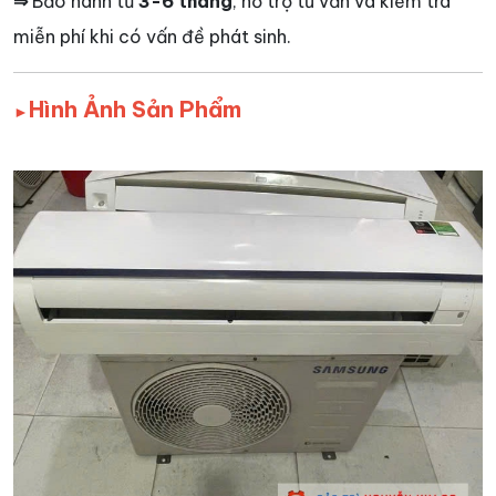
⇒
Bảo hành từ
3-6 tháng
, hỗ trợ tư vấn và kiểm tra
miễn phí khi có vấn đề phát sinh.
Hình Ảnh Sản Phẩm
►