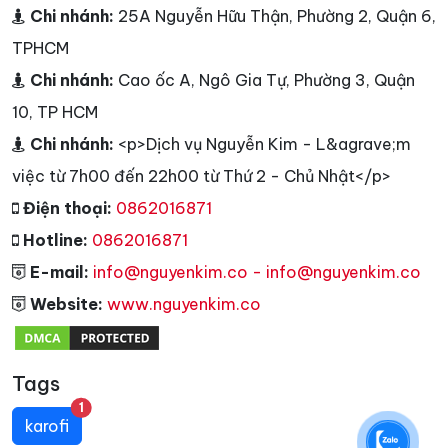
Chi nhánh:
25A Nguyễn Hữu Thận, Phường 2, Quận 6,
TPHCM
Chi nhánh:
Cao ốc A, Ngô Gia Tự, Phường 3, Quận
10, TP HCM
Chi nhánh:
<p>Dịch vụ Nguyễn Kim - L&agrave;m
việc từ 7h00 đến 22h00 từ Thứ 2 - Chủ Nhật</p>
Điện thoại:
0862016871
Hotline:
0862016871
E-mail:
info@nguyenkim.co - info@nguyenkim.co
Website:
www.nguyenkim.co
Tags
unread messages
1
karofi