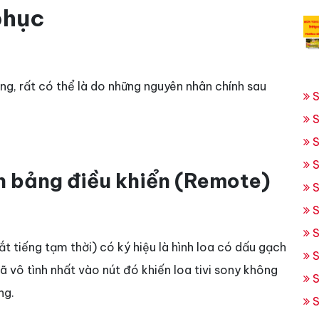
phục
ờng, rất có thể là do những nguyên nhân chính sau
S
S
S
S
 bảng điều khiển (Remote)
S
S
S
ắt tiếng tạm thời) có ký hiệu là hình loa có dấu gạch
S
ã vô tình nhất vào nút đó khiến loa tivi sony không
S
ng.
S