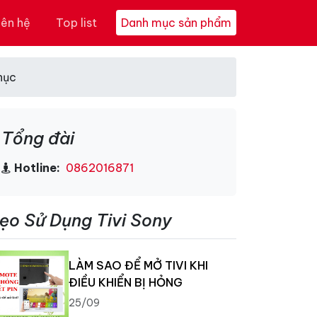
iên hệ
Top list
Danh mục sản phẩm
hục
Tổng đài
Hotline:
0862016871
ẹo Sử Dụng Tivi Sony
LÀM SAO ĐỂ MỞ TIVI KHI
ĐIỀU KHIỂN BỊ HỎNG
25/09