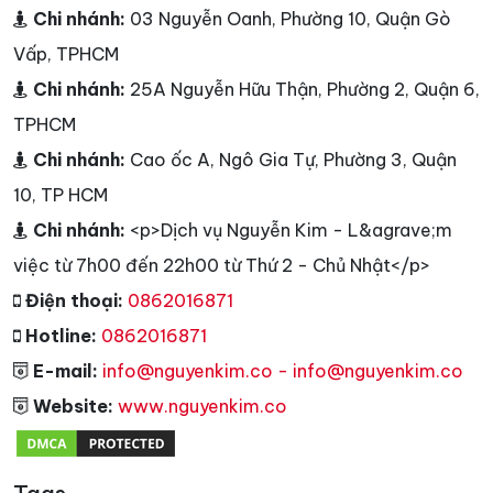
Chi nhánh:
03 Nguyễn Oanh, Phường 10, Quận Gò
Vấp, TPHCM
Chi nhánh:
25A Nguyễn Hữu Thận, Phường 2, Quận 6,
TPHCM
Chi nhánh:
Cao ốc A, Ngô Gia Tự, Phường 3, Quận
10, TP HCM
Chi nhánh:
<p>Dịch vụ Nguyễn Kim - L&agrave;m
việc từ 7h00 đến 22h00 từ Thứ 2 - Chủ Nhật</p>
Điện thoại:
0862016871
Hotline:
0862016871
E-mail:
info@nguyenkim.co - info@nguyenkim.co
Website:
www.nguyenkim.co