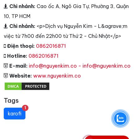
Chi nhánh:
Cao ốc A, Ngô Gia Tự, Phường 3, Quận
10, TP HCM
Chi nhánh:
<p>Dịch vụ Nguyễn Kim - L&agrave;m
việc từ 7h00 đến 22h00 từ Thứ 2 - Chủ Nhật</p>
Điện thoại:
0862016871
Hotline:
0862016871
E-mail:
info@nguyenkim.co - info@nguyenkim.co
Website:
www.nguyenkim.co
Tags
unread messages
1
karofi