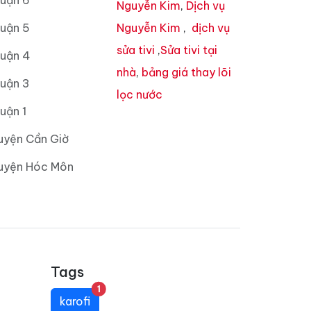
Quận 6
Nguyễn Kim
,
Dịch vụ
Quận 5
Nguyễn Kim
,
dịch vụ
sửa tivi
,
Sửa tivi tại
Quận 4
nhà
,
bảng giá thay lõi
Quận 3
lọc nước
uận 1
uyện Cần Giờ
Huyện Hóc Môn
Tags
unread messages
1
karofi