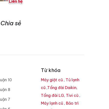
Liên hệ
Chia sẻ
Từ khóa
uận 10
Máy giặt cũ
,
Tủ lạnh
cũ
,
Tổng đài Daikin
,
uận 8
Tổng đài LG
,
Tivi cũ
,
uận 7
Máy lạnh cũ
,
Bảo trì