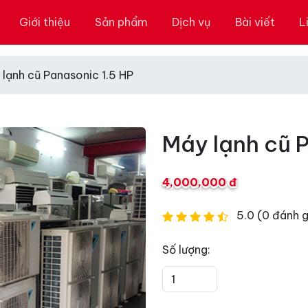
Giới thiệu
Sản phẩm
Dịch vụ
Bài viết
L
 lạnh cũ Panasonic 1.5 HP
Máy lạnh cũ 
4,000,000 đ
5.0 (0 đánh g
Số lượng: