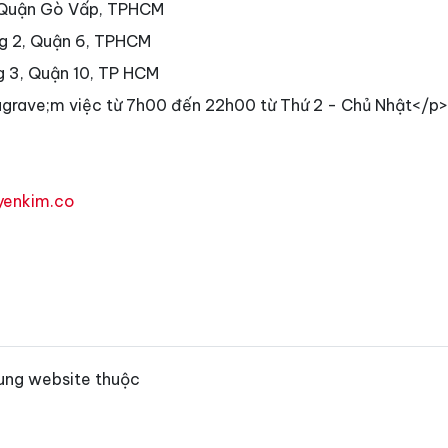
 Quận Gò Vấp, TPHCM
g 2, Quận 6, TPHCM
g 3, Quận 10, TP HCM
grave;m việc từ 7h00 đến 22h00 từ Thứ 2 - Chủ Nhật</p>
yenkim.co
ung website thuộc