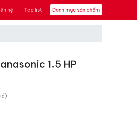
iên hệ
Top list
Danh mục sản phẩm
Panasonic 1.5 HP
iá)