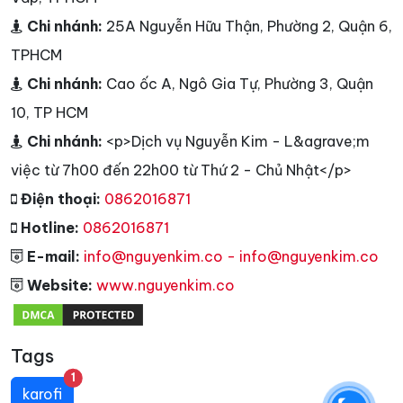
Chi nhánh:
25A Nguyễn Hữu Thận, Phường 2, Quận 6,
TPHCM
Chi nhánh:
Cao ốc A, Ngô Gia Tự, Phường 3, Quận
10, TP HCM
Chi nhánh:
<p>Dịch vụ Nguyễn Kim - L&agrave;m
việc từ 7h00 đến 22h00 từ Thứ 2 - Chủ Nhật</p>
Điện thoại:
0862016871
Hotline:
0862016871
E-mail:
info@nguyenkim.co - info@nguyenkim.co
Website:
www.nguyenkim.co
Tags
unread messages
1
karofi