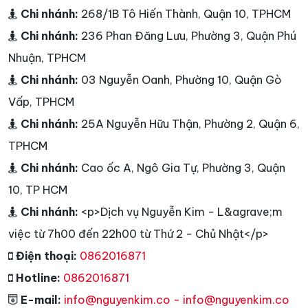
Chi nhánh:
268/1B Tô Hiến Thành, Quận 10, TPHCM
Chi nhánh:
236 Phan Đăng Lưu, Phường 3, Quận Phú
Nhuận, TPHCM
Chi nhánh:
03 Nguyễn Oanh, Phường 10, Quận Gò
Vấp, TPHCM
Chi nhánh:
25A Nguyễn Hữu Thận, Phường 2, Quận 6,
TPHCM
Chi nhánh:
Cao ốc A, Ngô Gia Tự, Phường 3, Quận
10, TP HCM
Chi nhánh:
<p>Dịch vụ Nguyễn Kim - L&agrave;m
việc từ 7h00 đến 22h00 từ Thứ 2 - Chủ Nhật</p>
Điện thoại:
0862016871
Hotline:
0862016871
E-mail:
info@nguyenkim.co - info@nguyenkim.co