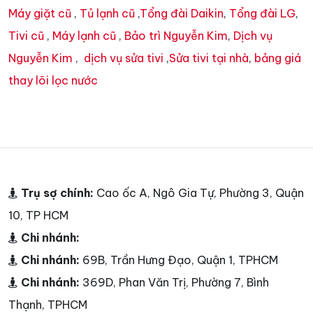
Máy giặt cũ
,
Tủ lạnh cũ
,
Tổng đài Daikin
,
Tổng đài LG
,
Tivi cũ
,
Máy lạnh cũ
,
Bảo trì Nguyễn Kim
,
Dịch vụ
Nguyễn Kim
,
dịch vụ sửa tivi
,
Sửa tivi tại nhà
,
bảng giá
thay lõi lọc nước
Trụ sợ chính:
Cao ốc A, Ngô Gia Tự, Phường 3, Quận
10, TP HCM
Chi nhánh:
Chi nhánh:
69B, Trần Hưng Đạo, Quận 1, TPHCM
Chi nhánh:
369D, Phan Văn Trị, Phường 7, Bình
Thạnh, TPHCM