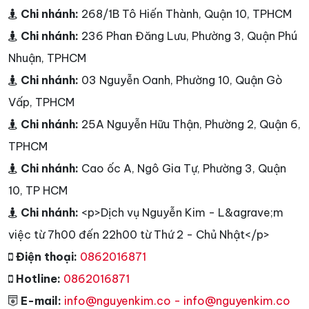
Chi nhánh:
268/1B Tô Hiến Thành, Quận 10, TPHCM
Chi nhánh:
236 Phan Đăng Lưu, Phường 3, Quận Phú
Nhuận, TPHCM
Chi nhánh:
03 Nguyễn Oanh, Phường 10, Quận Gò
Vấp, TPHCM
Chi nhánh:
25A Nguyễn Hữu Thận, Phường 2, Quận 6,
TPHCM
Chi nhánh:
Cao ốc A, Ngô Gia Tự, Phường 3, Quận
10, TP HCM
Chi nhánh:
<p>Dịch vụ Nguyễn Kim - L&agrave;m
việc từ 7h00 đến 22h00 từ Thứ 2 - Chủ Nhật</p>
Điện thoại:
0862016871
Hotline:
0862016871
E-mail:
info@nguyenkim.co - info@nguyenkim.co