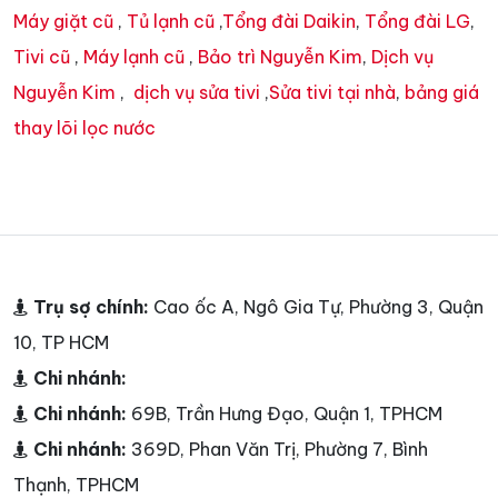
Máy giặt cũ
,
Tủ lạnh cũ
,
Tổng đài Daikin
,
Tổng đài LG
,
Tivi cũ
,
Máy lạnh cũ
,
Bảo trì Nguyễn Kim
,
Dịch vụ
Nguyễn Kim
,
dịch vụ sửa tivi
,
Sửa tivi tại nhà
,
bảng giá
thay lõi lọc nước
Trụ sợ chính:
Cao ốc A, Ngô Gia Tự, Phường 3, Quận
10, TP HCM
Chi nhánh:
Chi nhánh:
69B, Trần Hưng Đạo, Quận 1, TPHCM
Chi nhánh:
369D, Phan Văn Trị, Phường 7, Bình
Thạnh, TPHCM