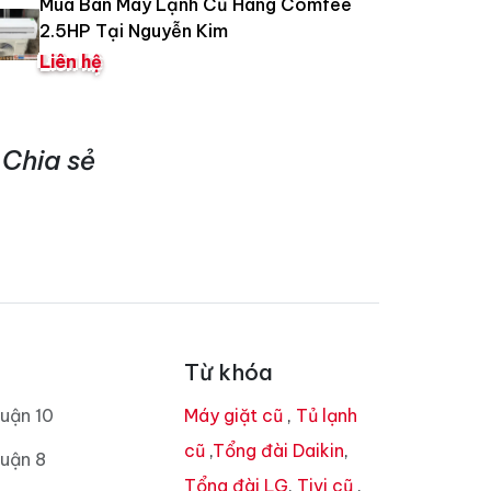
Mua Bán Máy Lạnh Cũ Hãng Comfee
2.5HP Tại Nguyễn Kim
Liên hệ
Chia sẻ
Từ khóa
uận 10
Máy giặt cũ
,
Tủ lạnh
cũ
,
Tổng đài Daikin
,
uận 8
Tổng đài LG
,
Tivi cũ
,