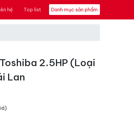
iên hệ
Top list
Danh mục sản phẩm
Toshiba 2.5HP (Loại
ái Lan
iá)