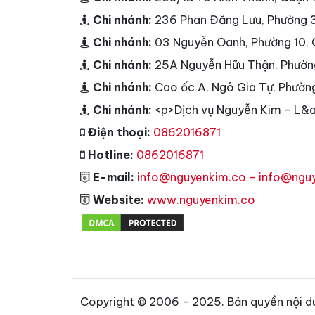
Chi nhánh:
236 Phan Đăng Lưu, Phường 
Chi nhánh:
03 Nguyễn Oanh, Phường 10,
Chi nhánh:
25A Nguyễn Hữu Thận, Phườn
Chi nhánh:
Cao ốc A, Ngô Gia Tự, Phườn
Chi nhánh:
<p>Dịch vụ Nguyễn Kim - L&a
Điện thoại:
0862016871
Hotline:
0862016871
E-mail:
info@nguyenkim.co - info@ngu
Website:
www.nguyenkim.co
Copyright © 2006 - 2025. Bản quyền nội d