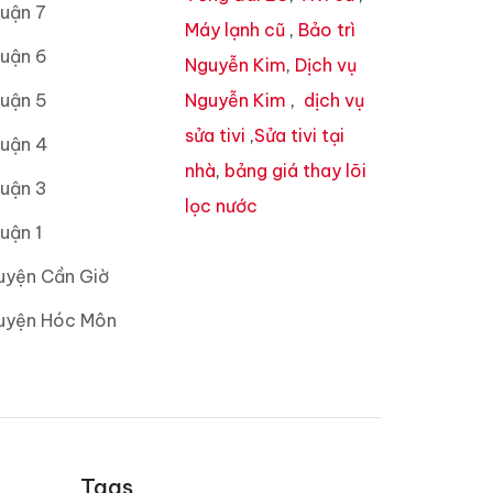
uận 7
Máy lạnh cũ
,
Bảo trì
Quận 6
Nguyễn Kim
,
Dịch vụ
Quận 5
Nguyễn Kim
,
dịch vụ
sửa tivi
,
Sửa tivi tại
Quận 4
nhà
,
bảng giá thay lõi
Quận 3
lọc nước
uận 1
uyện Cần Giờ
Huyện Hóc Môn
Tags