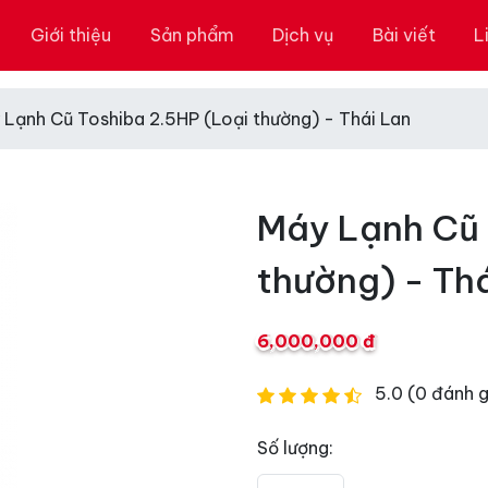
Giới thiệu
Sản phẩm
Dịch vụ
Bài viết
L
 Lạnh Cũ Toshiba 2.5HP (Loại thường) - Thái Lan
Máy Lạnh Cũ 
thường) - Th
6,000,000 đ
5.0 (0 đánh g
Số lượng: