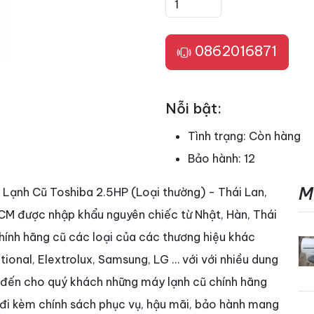
0862016871
Nỗi bật:
Tình trạng:
Còn hàng
Bảo hành:
12
M
ạnh Cũ Toshiba 2.5HP (Loại thường) - Thái Lan,
HCM được nhập khẩu nguyên chiếc từ Nhật, Hàn, Thái
hính hãng cũ các loại của các thương hiệu khác
tional, Elextrolux, Samsung, LG … với với nhiều dung
đến cho quý khách những máy lạnh cũ chính hãng
t đi kèm chính sách phục vụ, hậu mãi, bảo hành mang