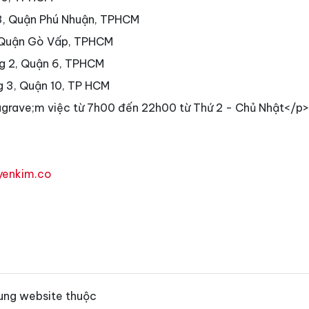
3, Quận Phú Nhuận, TPHCM
 Quận Gò Vấp, TPHCM
g 2, Quận 6, TPHCM
g 3, Quận 10, TP HCM
grave;m việc từ 7h00 đến 22h00 từ Thứ 2 - Chủ Nhật</p>
yenkim.co
ung website thuộc