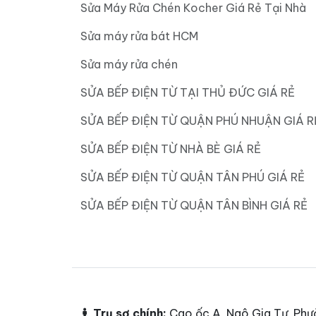
Sửa Máy Rửa Chén Kocher Giá Rẻ Tại Nhà
Sửa máy rửa bát HCM
Sửa máy rửa chén
SỬA BẾP ĐIỆN TỪ TẠI THỦ ĐỨC GIÁ RẺ
SỬA BẾP ĐIỆN TỪ QUẬN PHÚ NHUẬN GIÁ R
SỬA BẾP ĐIỆN TỪ NHÀ BÈ GIÁ RẺ
SỬA BẾP ĐIỆN TỪ QUẬN TÂN PHÚ GIÁ RẺ
SỬA BẾP ĐIỆN TỪ QUẬN TÂN BÌNH GIÁ RẺ
Trụ sợ chính:
Cao ốc A, Ngô Gia Tự, Phư