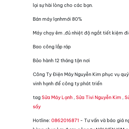
lại sự hài lòng cho các bạn.
Bán máy lạnhmới 80%
Máy chạy êm ,đủ nhiệt độ ngắt tiết kiệm đi
Bao công lắp ráp
Bảo hành 12 tháng tận nơi
Công Ty Điện Máy Nguyễn Kim phục vụ quý k
vinh hạnh để công ty phát triển
tag
Sửa Máy Lạnh
,
Sửa Tivi Nguyễn Kim
,
S
sấy
Hotline:
0862016871
- Tư vấn và báo giá n