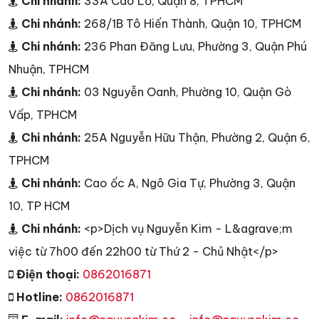
Chi nhánh:
33A Cao Lỗ, Quận 8, TPHCM
Chi nhánh:
268/1B Tô Hiến Thành, Quận 10, TPHCM
Chi nhánh:
236 Phan Đăng Lưu, Phường 3, Quận Phú
Nhuận, TPHCM
Chi nhánh:
03 Nguyễn Oanh, Phường 10, Quận Gò
Vấp, TPHCM
Chi nhánh:
25A Nguyễn Hữu Thận, Phường 2, Quận 6,
TPHCM
Chi nhánh:
Cao ốc A, Ngô Gia Tự, Phường 3, Quận
10, TP HCM
Chi nhánh:
<p>Dịch vụ Nguyễn Kim - L&agrave;m
việc từ 7h00 đến 22h00 từ Thứ 2 - Chủ Nhật</p>
Điện thoại:
0862016871
Hotline:
0862016871