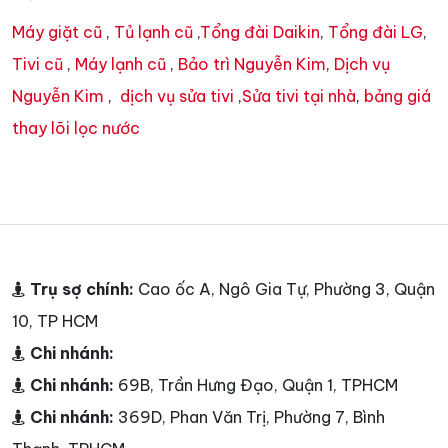
Máy giặt cũ
,
Tủ lạnh cũ
,
Tổng đài Daikin
,
Tổng đài LG
,
Tivi cũ
,
Máy lạnh cũ
,
Bảo trì Nguyễn Kim
,
Dịch vụ
Nguyễn Kim
,
dịch vụ sửa tivi
,
Sửa tivi tại nhà
,
bảng giá
thay lõi lọc nước
Trụ sợ chính:
Cao ốc A, Ngô Gia Tự, Phường 3, Quận
10, TP HCM
Chi nhánh:
Chi nhánh:
69B, Trần Hưng Đạo, Quận 1, TPHCM
Chi nhánh:
369D, Phan Văn Trị, Phường 7, Bình