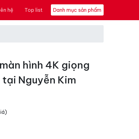
iên hệ
Top list
Danh mục sản phẩm
 màn hình 4K giọng
i tại Nguyễn Kim
iá)