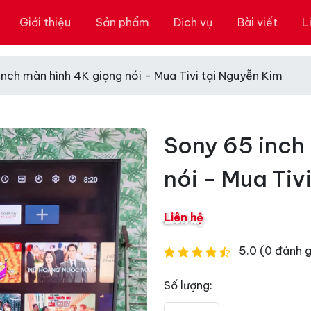
Giới thiệu
Sản phẩm
Dịch vụ
Bài viết
L
nch màn hình 4K giọng nói - Mua Tivi tại Nguyễn Kim
Sony 65 inch
nói - Mua Tiv
Liên hệ
5.0 (0 đánh g
Số lượng: