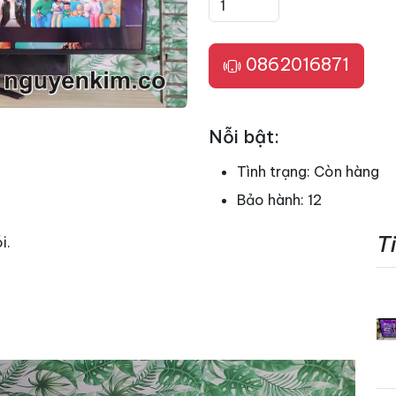
0862016871
Nỗi bật:
Tình trạng:
Còn hàng
Bảo hành:
12
T
i.