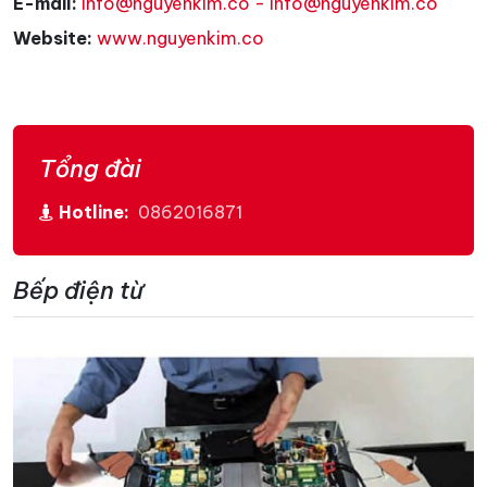
E-mail:
info@nguyenkim.co - info@nguyenkim.co
Website:
www.nguyenkim.co
Tổng đài
Hotline:
0862016871
Bếp điện từ