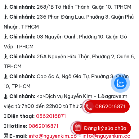
Chi nhánh:
268/1B Tô Hiến Thành, Quận 10, TPHCM
Chi nhánh:
236 Phan Đăng Lưu, Phường 3, Quận Phú
Nhuận, TPHCM
Chi nhánh:
03 Nguyễn Oanh, Phường 10, Quận Gò
Vấp, TPHCM
Chi nhánh:
25A Nguyễn Hữu Thận, Phường 2, Quận 6,
TPHCM
Chi nhánh:
Cao ốc A, Ngô Gia Tự, Phường 3, Quận
10, TP HCM
Chi nhánh:
<p>Dịch vụ Nguyễn Kim - L&agrave;m
việc từ 7h00 đến 22h00 từ Thứ 2 - Chủ Nhật</p>
0862016871
Điện thoại:
0862016871
Hotline:
0862016871
Đăng ký sửa chữa
E-mail:
info@nguyenkim.co - info@nguyenkim.co