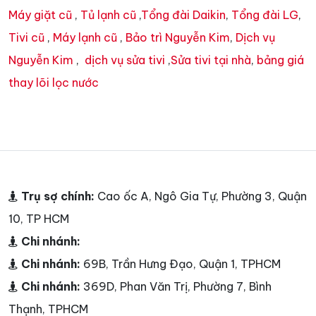
Máy giặt cũ
,
Tủ lạnh cũ
,
Tổng đài Daikin
,
Tổng đài LG
,
Tivi cũ
,
Máy lạnh cũ
,
Bảo trì Nguyễn Kim
,
Dịch vụ
Nguyễn Kim
,
dịch vụ sửa tivi
,
Sửa tivi tại nhà
,
bảng giá
thay lõi lọc nước
Trụ sợ chính:
Cao ốc A, Ngô Gia Tự, Phường 3, Quận
10, TP HCM
Chi nhánh:
Chi nhánh:
69B, Trần Hưng Đạo, Quận 1, TPHCM
Chi nhánh:
369D, Phan Văn Trị, Phường 7, Bình
Thạnh, TPHCM