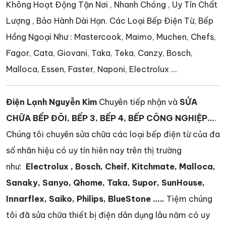
Không Hoạt Động Tận Nơi , Nhanh Chóng , Uy Tín Chất
Lượng , Bảo Hành Dài Hạn. Các Loại Bếp Điện Từ, Bếp
Hồng Ngoại Như : Mastercook, Maimo, Muchen, Chefs,
Fagor, Cata, Giovani, Taka, Teka, Canzy, Bosch,
Malloca, Essen, Faster, Naponi, Electrolux ...
Điện Lạnh Nguyễn Kim
Chuyên tiếp nhận và
SỬA
CHỮA BẾP ĐÔI, BẾP 3, BẾP 4, BẾP CÔNG NGHIỆP…
.
Chúng tôi chuyên sửa chữa các loại bếp điện từ của đa
số nhãn hiệu có uy tín hiên nay trên thị trường
như:
Electrolux
, Bosch, Cheif, Kitchmate, Malloca,
Sanaky, Sanyo, Qhome, Taka, Supor, SunHouse,
Innarflex, Saiko, Philips, BlueStone …..
Tiệm chúng
tôi đã sửa chữa thiết bị điện dân dụng lâu năm có uy