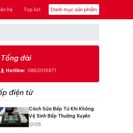
iên hệ
Top list
Danh mục sản phẩm
Tổng đài
Hotline:
0862016871
ếp điện từ
Cách Sửa Bếp Từ Khi Không
Vệ Sinh Bếp Thường Xuyên
12/05