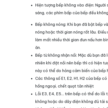
Hiện tượng bếp không vào điện: Người 
sáng, các phím bấp của bếp đều không
Bếp không nóng: Khi bạn đã bật bếp v
nóng hoặc thời gian nóng rất lâu. Điều 
làm mất nhiều thời gian đun nấu hơn b
ăn.
Bếp từ không nhận nồi: Mặc dù bạn đã l
nhiên khi đặt nồi nên bếp thì có hiện t
này có thể do hỏng cảm biến của bếp 
Các thông số E1, E2, H1, H2 của bếp c
hồng ngoại, chết quạt tản nhiệt
Lỗi E3, E4, E5… trên bếp có thể do lỗi 
không hoặc do dây điện không đủ tải s