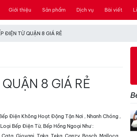
Giới thiệu
Sản phẩm
Dịch vụ
Bài viết
L
P ĐIỆN TỪ QUẬN 8 GIÁ RẺ
 QUẬN 8 GIÁ RẺ
B
Bếp Điện Không Hoạt Động Tận Nơi , Nhanh Chóng ,
 Loại Bếp Điện Từ, Bếp Hồng Ngoại Như :
Cata, Giovani, Taka, Teka, Canzy, Bosch, Malloca,